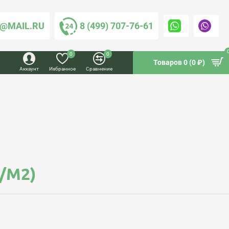
@MAIL.RU
8 (499) 707-76-61
0
0
Товаров 0 (0 ₽)
Аккаунт
Избранное
Сравнение
/М2)