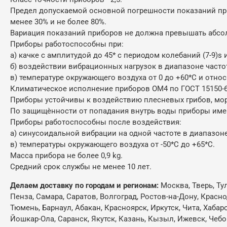
Предел допускаемой основной погрешности показаний при
менее 30% и не более 80%.
Вариация показаний приборов не должна превышать абсо
Приборы работоспособны при:
а) качке с амплитудой до 45* с периодом колебаний (7-9)s 
б) воздействии вибрационных нагрузок в диапазоне частот о
в) температуре окружающего воздуха от 0 до +60*С и отно
Климатическое исполнение приборов ОМ4 по ГОСТ 15150-6
Приборы устойчивы к воздействию плесневых грибов, мор
По защищѐнности от попадания внутрь воды приборы имею
Приборы работоспособны после воздействия:
а) синусоидальной вибрации на одной частоте в диапазоне
в) температуры окружающего воздуха от -50*С до +65*С.
Масса прибора не более 0,9 kg.
Средний срок службы не менее 10 лет.
Делаем доставку по городам и регионам:
Москва, Тверь, Ту
Пенза, Самара, Саратов, Волгоград, Ростов-на-Дону, Красн
Тюмень, Барнаул, Абакан, Красноярск, Иркутск, Чита, Хабар
Йошкар-Ола, Саранск, Якутск, Казань, Кызыл, Ижевск, Чебо