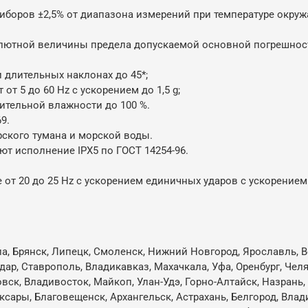
боров ±2,5% от диапазона измерений при температуре окружа
лютной величины предела допускаемой основной погрешнос
и длительных наклонах до 45*;
т 5 до 60 Hz с ускорением до 1,5 g;
сительной влажности до 100 %.
9.
ского тумана и морской воды.
т исполнение IPX5 по ГОСТ 14254-96.
 от 20 до 25 Hz с ускорением единичных ударов с ускорением 
ла, Брянск, Липецк, Смоленск, Нижний Новгород, Ярославль, В
одар, Ставрополь, Владикавказ, Махачкала, Уфа, Оренбург, Че
овск, Владивосток, Майкоп, Улан-Удэ, Горно-Алтайск, Назрань
ксары, Благовещенск, Архангельск, Астрахань, Белгород, Влад