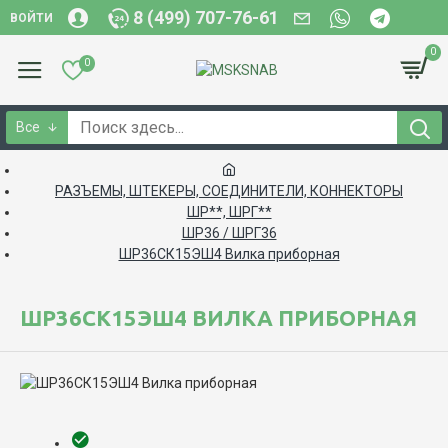
8 (499) 707-76-61
ВОЙТИ
0
0
Все
РАЗЪЕМЫ, ШТЕКЕРЫ, СОЕДИНИТЕЛИ, КОННЕКТОРЫ
ШР**, ШРГ**
ШР36 / ШРГ36
ШР36СК15ЭШ4 Вилка приборная
ШР36СК15ЭШ4 ВИЛКА ПРИБОРНАЯ