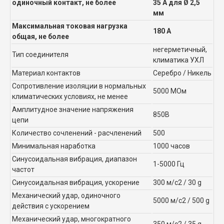
одиночный контакт, не более
35 А для Ø 2,5
мм
Максимальная токовая нагрузка
180 А
общая, не более
негерметичный,
Тип соединителя
климатика УХЛ
Материал контактов
Серебро / Никель
Сопротивление изоляции в нормальных
5000 МОм
климатических условиях, не менее
Амплитудное значение напряжения
850В
цепи
Количество сочленений - расчленений
500
Минимальная наработка
1000 часов
Синусоидальная вибрация, диапазон
1-5000 Гц
частот
Синусоидальная вибрация, ускорение
300 м/с2 / 30 g
Механический удар, одиночного
5000 м/с2 / 500 g
действия с ускорением
Механический удар, многократного
350 м/с2 / 35 g