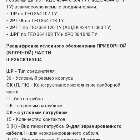
ТУ) взаимосочленяемы с соединителями:
- ШР
по ГЕО.364.107 ТУ
- 2РТ-А
по ГЕО.364.118 ТУ
- 2РТТ
по ГЕО.364.120 ТУ (АШДК.434410.060 ТУ)
- ШРГ
по ГЕО.364.108 ТУ и бРО.364.040 ТУ
Расшифровка условного обозначения ПРИБОРНОЙ
(БЛОЧНОЙ) ЧАСТИ.
ШР36СК15ЭШ4
ШР
- Тип соединителя
36 - Условный размер корпуса
СК
(П, ПК) - Конструктивное исполнение приборной
части:
П - без патрубка
ПК - с прямым патрубком
СК - с угловым патрубком
15 - Количество контактов
Э (Н) - Вид гайки патрубка:
Э-для экранированного
кабеля
, Н-для неэкранированного кабеля.
Ш (Г) - Вид контактов: Г-розетка,
Ш-вилка