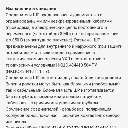
Назначение и описание.
Соединители ШР предназначены для монтажа с
экранированными или неэкранированными кабелями
(проводами) в электрических цепях постоянного и
переменного (частотой до 3 МГц) токов при напряжении
до 850 В (амплитудное значение). Разъемы ШР
предназначены для внутреннего и наружного (при защите
потребителем от пыли и воды) применения в
климатическом исполнении УХЛ в соответствии с
техническими условиями НКЦС.434410.504 ТУ
(НКЦС.434410.111 ТУ).
Соединители ШР состоят из двух частей: вилки и розетки.
Вилки и розетки могут быть как блочными (приборными),
так и кабельными. Блочная часть ШР изготавливается
без патрубка, с прямым или угловым патрубком,
кабельная - с прямым или угловым патрубком.
Сочленение соединителей - резьбовое, поляризация
корпусов одношпоночная. Покрытие контактов: серебро
или никель.
Разъемы ШР по НКЦС.434410.504 ТУ (НКЦС.434410.111