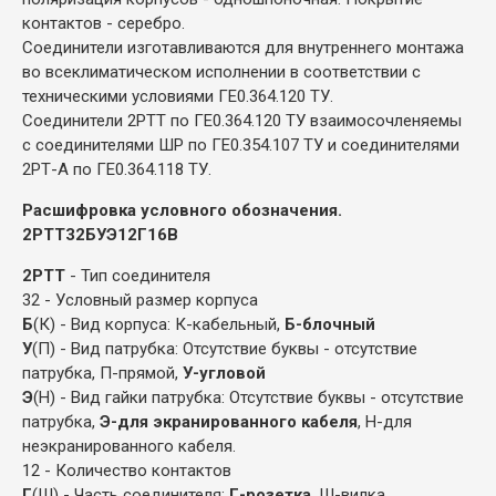
контактов - серебро.
Соединители изготавливаются для внутреннего монтажа
во всеклиматическом исполнении в соответствии с
техническими условиями ГЕ0.364.120 ТУ.
Соединители 2РТТ по ГЕ0.364.120 ТУ взаимосочленяемы
с соединителями ШР по ГЕ0.354.107 ТУ и соединителями
2РТ-А по ГЕ0.364.118 ТУ.
Расшифровка условного обозначения.
2РТТ32БУЭ12Г16В
2РТТ
- Тип соединителя
32 - Условный размер корпуса
Б
(К) - Вид корпуса: К-кабельный,
Б-блочный
У
(П) - Вид патрубка: Отсутствие буквы - отсутствие
патрубка, П-прямой,
У-угловой
Э
(Н) - Вид гайки патрубка: Отсутствие буквы - отсутствие
патрубка,
Э-для экранированного кабеля
, Н-для
неэкранированного кабеля.
12 - Количество контактов
Г
(Ш) - Часть соединителя:
Г-розетка
, Ш-вилка