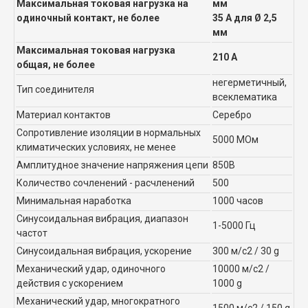
Максимальная токовая нагрузка на
мм
одиночный контакт, не более
35 А для Ø 2,5
мм
Максимальная токовая нагрузка
210 А
общая, не более
негерметичный,
Тип соединителя
всеклематика
Материал контактов
Серебро
Сопротивление изоляции в нормальных
5000 МОм
климатических условиях, не менее
Амплитудное значение напряжения цепи
850В
Количество сочленений - расчленений
500
Минимальная наработка
1000 часов
Синусоидальная вибрация, диапазон
1-5000 Гц
частот
Синусоидальная вибрация, ускорение
300 м/с2 / 30 g
Механический удар, одиночного
10000 м/с2 /
действия с ускорением
1000 g
Механический удар, многократного
1500 м/с2 / 150 g