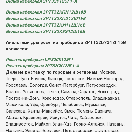
Вилка кабельная 2РТ32У12ЭГ1-А
Вилка кабельная 2РТТ32КПН12Ш16В
Вилка кабельная 2РТТ32КПЭ12Ш16В
Вилка кабельная 2РТТ32КУН12Ш16В
Вилка кабельная 2РТТ32КУЭ12Ш16В
Аналогами для розетки приборной 2РТТ32БУЭ12Г16В
являются:
Розетка приборная ШР32СК12ЭГ1
Розетка приборная 2РТ32СК12ЭГ1-А
Делаем доставку по городам и регионам:
Москва,
Тверь, Тула, Брянск, Липецк, Смоленск, Нижний Новгород,
Ярославль, Вологда, Санкт-Петербург, Петрозаводск,
Казань, Ульяновск, Пенза, Самара, Саратов, Волгоград,
Ростов-на-Дону, Краснодар, Ставрополь, Владикавказ,
Махачкала, Уфа, Оренбург, Челябинск, Мурманск,
Салехард, Ханты-Мансийск, Омск, Тюмень, Барнаул,
Абакан, Красноярск, Иркутск, Чита, Хабаровск,
Владивосток, Майкоп, Улан-Удэ, Горно-Алтайск, Назрань,
Нальчик, Элиста, Черкесск, Петрозаводск, Сыктывкар,