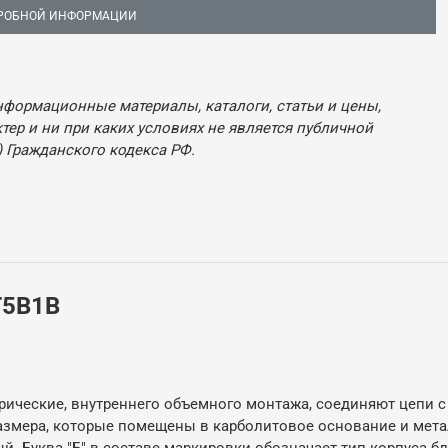
РОБНОЙ ИНФОРМАЦИИ
нформационные материалы, каталоги, статьи и цены,
ер и ни при каких условиях не является публичной
 Гражданского кодекса РФ.
Г5В1В
ические, внутреннего объемного монтажа, соединяют цепи с 
оразмера, которые помещены в карболитовое основание и мет
й. Буква "Б" в составе маркировки обозначает тип корпуса б