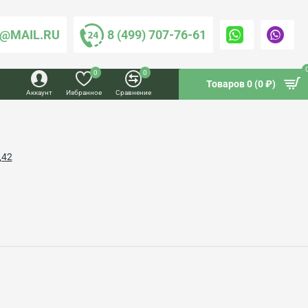
@MAIL.RU
8 (499) 707-76-61
0
0
Товаров 0 (0 ₽)
Аккаунт
Избранное
Сравнение
Д42