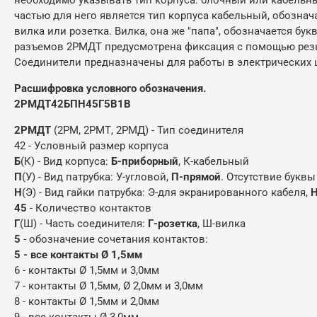
частью для него является тип корпуса кабельный, обознач
вилка или розетка. Вилка, она же "папа", обозначается букв
разъемов 2РМДТ предусмотрена фиксация с помощью резь
Соединители предназначены для работы в электрических ц
Расшифровка условного обозначения.
2РМДТ42БПН45Г5В1В
2РМДТ
(2РМ, 2РМТ, 2РМД) - Тип соединителя
42 - Условный размер корпуса
Б
(К) - Вид корпуса:
Б-приборный
, К-кабельный
П
(У) - Вид патрубка: У-угловой,
П-прямой
. Отсутствие буквы
Н
(Э) - Вид гайки патрубка: Э-для экранированного кабеля,
Н
45
- Количество контактов
Г
(Ш) - Часть соединителя:
Г-розетка
, Ш-вилка
5
- обозначение сочетания контактов:
5 - все контакты Ø 1,5мм
6 - контакты Ø 1,5мм и 3,0мм
7 - контакты Ø 1,5мм, Ø 2,0мм и 3,0мм
8 - контакты Ø 1,5мм и 2,0мм
9 - все контакты Ø 3,0мм