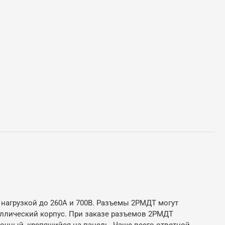
нагрузкой до 260А и 700В. Разъемы 2РМДТ могут
аллический корпус. При заказе разъемов 2РМДТ
лочный, крепящийся на панель. Чаще всего ответной