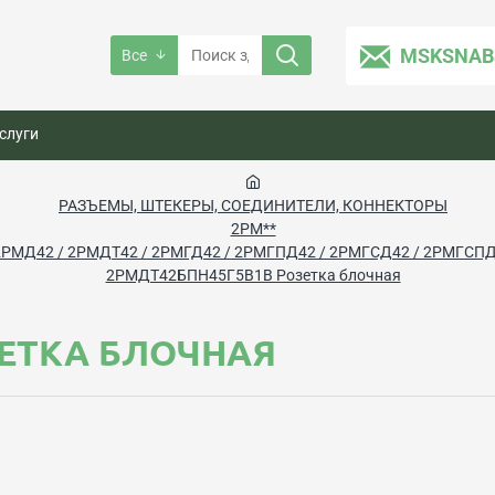
MSKSNAB
Все
слуги
РАЗЪЕМЫ, ШТЕКЕРЫ, СОЕДИНИТЕЛИ, КОННЕКТОРЫ
2РМ**
2РМД42 / 2РМДТ42 / 2РМГД42 / 2РМГПД42 / 2РМГСД42 / 2РМГСП
2РМДТ42БПН45Г5В1В Розетка блочная
ЗЕТКА БЛОЧНАЯ