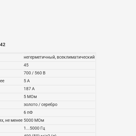
Т42
негерметичный, всеклиматический
45
700 / 560 В
ее
5 А
187 А
5 МОм
золото / серебро
6 пФ
х, не менее
5000 МОм
1...5000 Гц
490 (50) м/с2 (g)