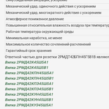
Механический удар, одиночного действия с ускорением
Механический удар, многократного действия с ускорением
Атмосферное пониженное давление
Повышенная относительная влажность воздуха при температур
Рабочая температура окружающей среды
Минимальная наработка, не менее
Максимальное количество сочленений-расчленений
Гарантийный срок хранения
Ответной частью для розетки 2РМДТ42БПН45Г5В1В являют
Вилка 2РМД42К45Ш5А1
Вилка 2РМД42К45Ш5В1
Вилка 2РМД42КПН45Ш5А1
Вилка 2РМД42КПН45Ш5В1
Вилка 2РМД42КПЭ45Ш5А1
Вилка 2РМД42КПЭ45Ш5В1
Вилка 2РМД42КУН45Ш5А1
Вилка 2РМД42КУН45Ш5В1
Вилка 2РМД42КУЭ45Ш5А1