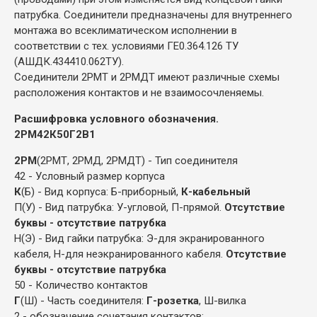
патрубка. Соединители предназначены для внутреннего
монтажа во всеклиматическом исполнении в
соответствии с тех. условиями ГЕ0.364.126 ТУ
(АШДК.434410.062ТУ).
Соединители 2РМТ и 2РМДТ имеют различные схемы
расположения контактов и не взаимосочленяемы.
Расшифровка условного обозначения.
2РМ42К50Г2В1
2РМ
(2РМТ, 2РМД, 2РМДТ) - Тип соединителя
42 - Условный размер корпуса
К
(Б) - Вид корпуса: Б-приборный,
К-кабельный
П(У) - Вид патрубка: У-угловой, П-прямой.
Отсутствие
буквы - отсутствие патрубка
Н(Э) - Вид гайки патрубка: Э-для экранированного
кабеля, Н-для неэкранированного кабеля.
Отсутствие
буквы - отсутствие патрубка
50 - Количество контактов
Г
(Ш) - Часть соединителя:
Г-розетка
, Ш-вилка
2 - обозначение сочетания контактов: