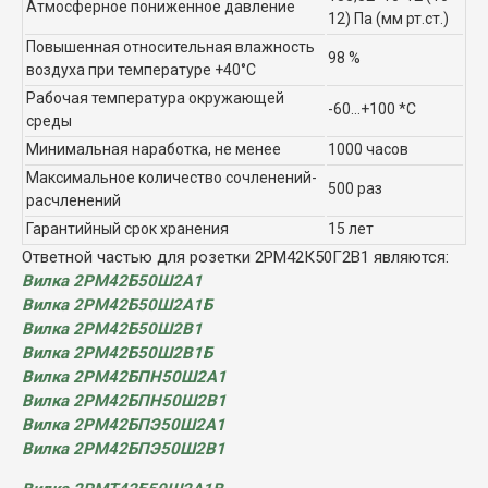
Атмосферное пониженное давление
12) Па (мм рт.ст.)
Повышенная относительная влажность
98 %
воздуха при температуре +40°C
Рабочая температура окружающей
-60...+100 *C
среды
Минимальная наработка, не менее
1000 часов
Максимальное количество сочленений-
500 раз
расчленений
Гарантийный срок хранения
15 лет
Ответной частью для розетки 2РМ42К50Г2В1 являются:
Вилка 2РМ42Б50Ш2А1
Вилка 2РМ42Б50Ш2А1Б
Вилка 2РМ42Б50Ш2В1
Вилка 2РМ42Б50Ш2В1Б
Вилка 2РМ42БПН50Ш2А1
Вилка 2РМ42БПН50Ш2В1
Вилка 2РМ42БПЭ50Ш2А1
Вилка 2РМ42БПЭ50Ш2В1