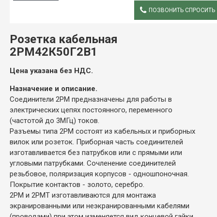
ПОЗВОНИТЬ СПРОСИТЬ
ОПИСАНИЕ
Розетка кабельная
2РМ42К50Г2В1
Цена указана без НДС.
Назначение и описание.
Соединители 2РМ предназначены для работы в
электрических цепях постоянного, переменного
(частотой до 3МГц) токов.
Разъемы типа 2РМ состоят из кабельных и приборных
вилок или розеток. Приборная часть соединителей
изготавливается без патрубков или с прямыми или
угловыми патрубками. Сочленение соединителей
резьбовое, поляризация корпусов - одношпоночная.
Покрытие контактов - золото, серебро.
2РМ и 2РМТ изготавливаются для монтажа
экранированными или неэкранированными кабелями
(проводами) при этом изменяется вид концевой гайки