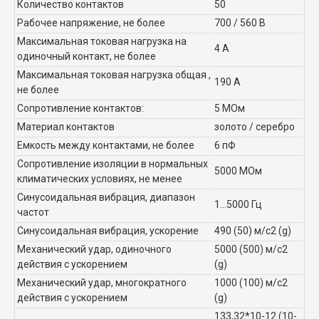
Количество контактов
50
Рабочее напряжение, не более
700 / 560 В
Максимальная токовая нагрузка на
4 А
одиночный контакт, не более
Максимальная токовая нагрузка общая ,
190 А
не более
Сопротивление контактов:
5 МОм
Материал контактов
золото / серебро
Емкость между контактами, не более
6 пФ
Сопротивление изоляции в нормальных
5000 МОм
климатических условиях, не менее
Синусоидальная вибрация, диапазон
1...5000 Гц
частот
Синусоидальная вибрация, ускорение
490 (50) м/с2 (g)
Механический удар, одиночного
5000 (500) м/с2
действия с ускорением
(g)
Механический удар, многократного
1000 (100) м/с2
действия с ускорением
(g)
133,32*10-12 (10-