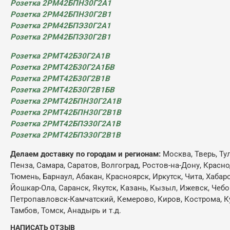
Розетка 2РМ42БПН30Г2А1
Розетка 2РМ42БПН30Г2В1
Розетка 2РМ42БПЭ30Г2А1
Розетка 2РМ42БПЭ30Г2В1
Розетка 2РМТ42Б30Г2А1В
Розетка 2РМТ42Б30Г2А1БВ
Розетка 2РМТ42Б30Г2В1В
Розетка 2РМТ42Б30Г2В1БВ
Розетка 2РМТ42БПН30Г2А1В
Розетка 2РМТ42БПН30Г2В1В
Розетка 2РМТ42БПЭ30Г2А1В
Розетка 2РМТ42БПЭ30Г2В1В
Делаем доставку по городам и регионам:
Москва, Тверь, Ту
Пенза, Самара, Саратов, Волгоград, Ростов-на-Дону, Красн
Тюмень, Барнаул, Абакан, Красноярск, Иркутск, Чита, Хабар
Йошкар-Ола, Саранск, Якутск, Казань, Кызыл, Ижевск, Чебо
Петропавловск-Камчатский, Кемерово, Киров, Кострома, Кур
Тамбов, Томск, Анадырь и т.д.
НАПИСАТЬ ОТЗЫВ