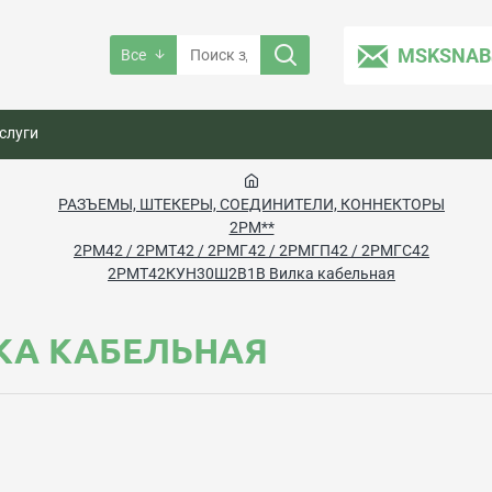
MSKSNAB
Все
слуги
РАЗЪЕМЫ, ШТЕКЕРЫ, СОЕДИНИТЕЛИ, КОННЕКТОРЫ
2РМ**
2РМ42 / 2РМТ42 / 2РМГ42 / 2РМГП42 / 2РМГС42
2РМТ42КУН30Ш2В1В Вилка кабельная
КА КАБЕЛЬНАЯ