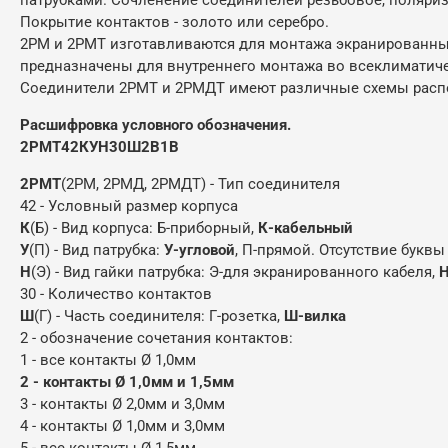
Покрытие контактов - золото или серебро.
2РМ и 2РМТ изготавливаются для монтажа экранированны
предназначены для внутреннего монтажа во всеклиматичес
Соединители 2РМТ и 2РМДТ имеют различные схемы расп
Расшифровка условного обозначения.
2РМТ42КУН30Ш2В1В
2РМТ
(2РМ, 2РМД, 2РМДТ) - Тип соединителя
42 - Условный размер корпуса
К
(Б) - Вид корпуса: Б-приборный,
К-кабельный
У
(П) - Вид патрубка:
У-угловой
, П-прямой. Отсутствие буквы 
Н
(Э) - Вид гайки патрубка: Э-для экранированного кабеля,
Н
30 - Количество контактов
Ш
(Г) - Часть соединителя: Г-розетка,
Ш-вилка
2 - обозначение сочетания контактов:
1 - все контакты Ø 1,0мм
2 - контакты Ø 1,0мм и 1,5мм
3 - контакты Ø 2,0мм и 3,0мм
4 - контакты Ø 1,0мм и 3,0мм
5 - все контакты Ø 1,5мм