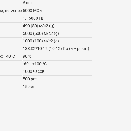
6 пФ
х, не менее
5000 МОм
1...5000 Гц
490 (50) м/с2 (g)
5000 (500) м/с2 (g)
1000 (100) м/с2 (g)
133,32*10-12 (10-12) Па (мм рт.ст.)
е +40°C
98 %
-60...+100 *C
1000 часов
500 раз
15 лет
: