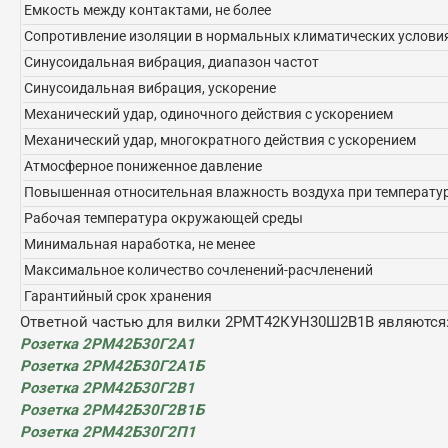
Емкость между контактами, не более
Сопротивление изоляции в нормальных климатических условия
Синусоидальная вибрация, диапазон частот
Синусоидальная вибрация, ускорение
Механический удар, одиночного действия с ускорением
Механический удар, многократного действия с ускорением
Атмосферное пониженное давление
Повышенная относительная влажность воздуха при температур
Рабочая температура окружающей среды
Минимальная наработка, не менее
Максимальное количество сочленений-расчленений
Гарантийный срок хранения
Ответной частью для вилки 2РМТ42КУН30Ш2В1В являются
Розетка 2РМ42Б30Г2А1
Розетка 2РМ42Б30Г2А1Б
Розетка 2РМ42Б30Г2В1
Розетка 2РМ42Б30Г2В1Б
Розетка 2РМ42Б30Г2П1