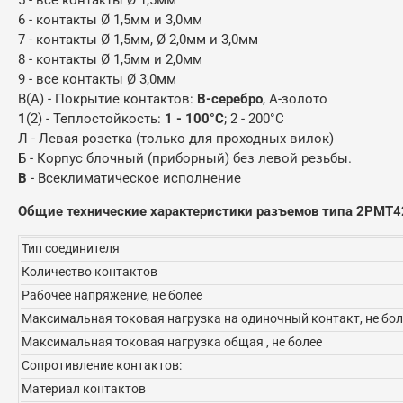
6 - контакты Ø 1,5мм и 3,0мм
7 - контакты Ø 1,5мм, Ø 2,0мм и 3,0мм
8 - контакты Ø 1,5мм и 2,0мм
9 - все контакты Ø 3,0мм
В(А) - Покрытие контактов:
В-серебро
, А-золото
1
(2) - Теплостойкость:
1 - 100°С
; 2 - 200°С
Л - Левая розетка (только для проходных вилок)
Б - Корпус блочный (приборный) без левой резьбы.
В
- Всеклиматическое исполнение
Общие технические характеристики разъемов типа 2РМТ4
Тип соединителя
Количество контактов
Рабочее напряжение, не более
Максимальная токовая нагрузка на одиночный контакт, не бол
Максимальная токовая нагрузка общая , не более
Сопротивление контактов:
Материал контактов