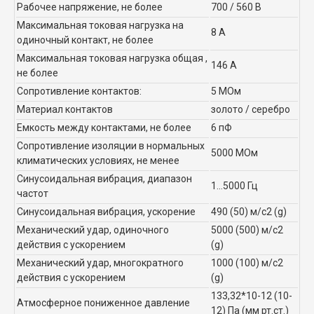
Рабочее напряжение, не более
700 / 560 В
Максимальная токовая нагрузка на
8 А
одиночный контакт, не более
Максимальная токовая нагрузка общая ,
146 А
не более
Сопротивление контактов:
5 МОм
Материал контактов
золото / серебро
Емкость между контактами, не более
6 пФ
Сопротивление изоляции в нормальных
5000 МОм
климатических условиях, не менее
Синусоидальная вибрация, диапазон
1...5000 Гц
частот
Синусоидальная вибрация, ускорение
490 (50) м/с2 (g)
Механический удар, одиночного
5000 (500) м/с2
действия с ускорением
(g)
Механический удар, многократного
1000 (100) м/с2
действия с ускорением
(g)
133,32*10-12 (10-
Атмосферное пониженное давление
12) Па (мм рт.ст.)