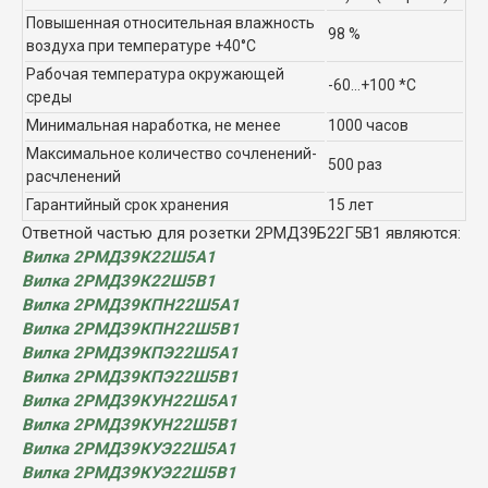
Повышенная относительная влажность
98 %
воздуха при температуре +40°C
Рабочая температура окружающей
-60...+100 *C
среды
Минимальная наработка, не менее
1000 часов
Максимальное количество сочленений-
500 раз
расчленений
Гарантийный срок хранения
15 лет
Ответной частью для розетки 2РМД39Б22Г5В1 являются:
Вилка 2РМД39К22Ш5А1
Вилка 2РМД39К22Ш5В1
Вилка 2РМД39КПН22Ш5А1
Вилка 2РМД39КПН22Ш5В1
Вилка 2РМД39КПЭ22Ш5А1
Вилка 2РМД39КПЭ22Ш5В1
Вилка 2РМД39КУН22Ш5А1
Вилка 2РМД39КУН22Ш5В1
Вилка 2РМД39КУЭ22Ш5А1
Вилка 2РМД39КУЭ22Ш5В1