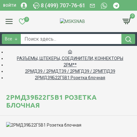
8 (499) 707-76-61
ВОЙТИ
0
0
Все
РАЗЪЕМЫ, ШТЕКЕРЫ, СОЕДИНИТЕЛИ, КОННЕКТОРЫ
2РМ**
2РМД39 / 2РМДТ39 / 2РМГД39 / 2РМГПД39
2РМД39Б22Г5В1 Розетка блочная
2РМД39Б22Г5В1 РОЗЕТКА
БЛОЧНАЯ