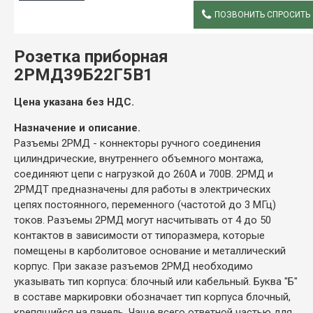
ПОЗВОНИТЬ СПРОСИТЬ
ОПИСАНИЕ
Розетка приборная
2РМД39Б22Г5В1
Цена указана без НДС.
Назначение и описание.
Разъемы 2РМД - коннекторы ручного соединения
цилиндрические, внутреннего объемного монтажа,
соединяют цепи с нагрузкой до 260А и 700В. 2РМД и
2РМДТ предназначены для работы в электрических
цепях постоянного, переменного (частотой до 3 МГц)
токов. Разъемы 2РМД могут насчитывать от 4 до 50
контактов в зависимости от типоразмера, которые
помещены в карболитовое основание и металлический
корпус. При заказе разъемов 2РМД необходимо
указывать тип корпуса: блочный или кабельный. Буква "Б"
в составе маркировки обозначает тип корпуса блочный,
крепящийся на панель. Чаще всего ответной частью для