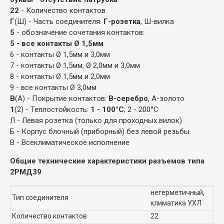
22
- Количество контактов
Г
(Ш) - Часть соединителя:
Г-розетка
, Ш-вилка
5
- обозначение сочетания контактов:
5 - все контакты Ø 1,5мм
6 - контакты Ø 1,5мм и 3,0мм
7 - контакты Ø 1,5мм, Ø 2,0мм и 3,0мм
8 - контакты Ø 1,5мм и 2,0мм
9 - все контакты Ø 3,0мм
В
(А) - Покрытие контактов:
В-серебро
, А-золото
1
(2) - Теплостойкость:
1 - 100°С
; 2 - 200°С
Л - Левая розетка (только для проходных вилок)
Б - Корпус блочный (приборный) без левой резьбы.
В - Всеклиматическое исполнение
Общие технические характеристики разъемов типа
2РМД39
негерметичный,
Тип соединителя
климатика УХЛ
Количество контактов
22