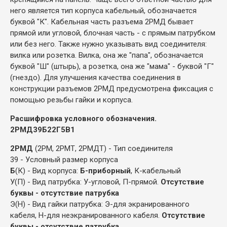
него является тип корпуса кабельный, обозначается
буквой "К". Кабельная часть разъема 2РМД бывает
прямой или угловой, блочная часть - с прямым патрубком
или без него. Также нужно указывать вид соединителя:
вилка или розетка. Вилка, она же "папа", обозначается
буквой "Ш" (штырь), а розетка, она же "мама" - буквой "Г"
(гнездо). Для улучшения качества соединения в
конструкции разъемов 2РМД предусмотрена фиксация с
помощью резьбы гайки и корпуса.
Расшифровка условного обозначения.
2РМД39Б22Г5В1
2РМД
(2РМ, 2РМТ, 2РМДТ) - Тип соединителя
39 - Условный размер корпуса
Б
(К) - Вид корпуса:
Б-приборный
, К-кабельный
У(П) - Вид патрубка: У-угловой, П-прямой.
Отсутствие
буквы - отсутствие патрубка
Э(Н) - Вид гайки патрубка: Э-для экранированного
кабеля, Н-для неэкранированного кабеля.
Отсутствие
буквы - отсутствие патрубка