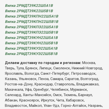
Вилка 2РМДТ39К22Ш5А1В
Вилка 2РМДТ39К22Ш5В1В
Вилка 2РМДТ39КПН22Ш5А1В
Вилка 2РМДТ39КПН22Ш5В1В
Вилка 2РМДТ39КПЭ22Ш5А1В
Вилка 2РМДТ39КПЭ22Ш5В1В
Вилка 2РМДТ39КУН22Ш5А1В
Вилка 2РМДТ39КУН22Ш5В1В
Вилка 2РМДТ39КУЭ22Ш5А1В
Вилка 2РМДТ39КУЭ22Ш5В1В
Делаем доставку по городам и регионам:
Москва,
Тверь, Тула, Брянск, Липецк, Смоленск, Нижний Новгород,
Ярославль, Вологда, Санкт-Петербург, Петрозаводск,
Казань, Ульяновск, Пенза, Самара, Саратов, Волгоград,
Ростов-на-Дону, Краснодар, Ставрополь, Владикавказ,
Махачкала, Уфа, Оренбург, Челябинск, Мурманск,
Салехард, Ханты-Мансийск, Омск, Тюмень, Барнаул,
Абакан, Красноярск, Иркутск, Чита, Хабаровск,
Владивосток, Майкоп, Улан-Удэ, Горно-Алтайск, Назрань,