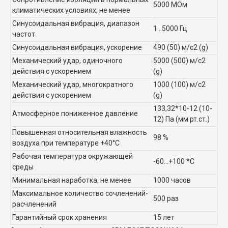
5000 МОм
климатических условиях, не менее
Синусоидальная вибрация, диапазон
1...5000 Гц
частот
Синусоидальная вибрация, ускорение
490 (50) м/с2 (g)
Механический удар, одиночного
5000 (500) м/с2
действия с ускорением
(g)
Механический удар, многократного
1000 (100) м/с2
действия с ускорением
(g)
133,32*10-12 (10-
Атмосферное пониженное давление
12) Па (мм рт.ст.)
Повышенная относительная влажность
98 %
воздуха при температуре +40°C
Рабочая температура окружающей
-60...+100 *C
среды
Минимальная наработка, не менее
1000 часов
Максимальное количество сочленений-
500 раз
расчленений
Гарантийный срок хранения
15 лет