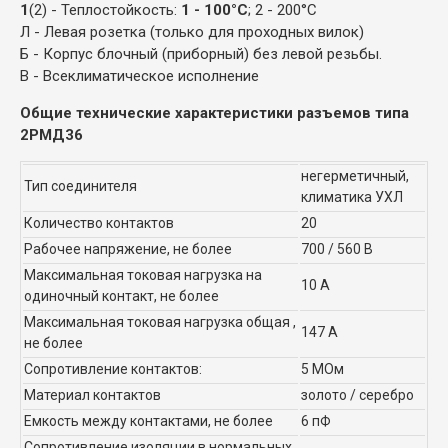
1
(2) - Теплостойкость:
1 - 100°С
; 2 - 200°С
Л - Левая розетка (только для проходных вилок)
Б - Корпус блочный (приборный) без левой резьбы.
В - Всеклиматическое исполнение
Общие технические характеристики разъемов типа
2РМД36
негерметичный,
Тип соединителя
климатика УХЛ
Количество контактов
20
Рабочее напряжение, не более
700 / 560 В
Максимальная токовая нагрузка на
10 А
одиночный контакт, не более
Максимальная токовая нагрузка общая ,
147 А
не более
Сопротивление контактов:
5 МОм
Материал контактов
золото / серебро
Емкость между контактами, не более
6 пФ
Сопротивление изоляции в нормальных