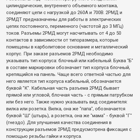
цилиндрические, внутреннего объемного монтажа,
соединяют цепи с нагрузкой до 260А и 700В. 2РМД и
2РМДТ предназначены для работы в электрических
цепях постоянного, переменного (частотой до 3 МГц)
токов. Разъемы 2РМД могут насчитывать от 4 до 50
контактов в зависимости от типоразмера, которые
помещены в карболитовое основание и металлический
корпус. При заказе разъемов 2РМД необходимо
указывать тип корпуса: блочный или кабельный. Буква "Б"
в составе маркировки обозначает тип корпуса блочный,
крепящийся на панель. Чаще всего ответной частью для
него является тип корпуса кабельный, обозначается
буквой "К". Кабельная часть разъема 2РМД бывает
прямой или угловой, блочная часть - с прямым патрубком
или без него. Также нужно указывать вид соединителя:
вилка или розетка. Вилка, она же "папа", обозначается
буквой "Ш" (штырь), а розетка, она же "мама" - буквой "Г"
(гнездо). Для улучшения качества соединения в
конструкции разъемов 2РМД предусмотрена фиксация с
помощью резьбы гайки и корпуса.