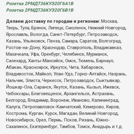
Розетка 2РМДТ36КУЭ20Г6А1В
Розетка 2РМДТ36КУЭ20Г6В1В
Делаем доставку по городам и регионам:
Москва,
Тверь, Тула, Брянск, Липецк, Смоленск, Нижний Новгород,
Ярославль, Вологда, Санкт-Петербург, Петрозаводск,
Казань, Ульяновск, Пенза, Самара, Саратов, Волгоград,
Ростов-на-Дону, Краснодар, Ставрополь, Владикавказ,
Махачкала, Уфа, Оренбург, Челябинск, Мурманск,
Салехард, Ханты-Мансийск, Омск, Тюмень, Барнаул,
Абакан, Красноярск, Иркутск, Чита, Хабаровск,
Владивосток, Майкоп, Улан-Удэ, Горно-Алтайск, Назрань,
Нальчик, Элиста, Черкесск, Петрозаводск, Сыктывкар,
Йошкар-Ола, Саранск, Якутск, Казань, Кызыл, Ижевск,
Чебоксары, Благовещенск, Архангельск, Астрахань,
Белгород, Владимир, Воронеж, Иваново, Калининград,
Калуга, Петропавловск-Камчатский, Кемерово, Киров,
Кострома, Курган, Курск, Магадан, Великий Новгород,
Новосибирск, Орел, Пермь, Псков, Рязань, Южно-
Сахалинск, Екатеринбург, Тамбов, Томск, Анадырь и т.д.