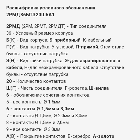
Расшифровка условного обозначения.
2РМД36БПЭ20Ш6А1
2РМД
(2РМ, 2РМТ, 2РМДТ) - Тип соединителя
36 - Условный размер корпуса
Б
(К) - Вид корпуса:
Б-приборный
, К-кабельный
П
(У) - Вид патрубка: У-угловой,
П-прямой
. Отсутствие
буквы - отсутствие патрубка
Э
(Н) - Вид гайки патрубка:
Э-для экранированного
кабеля
, Н-для неэкранированного кабеля. Отсутствие
буквы - отсутствие патрубка
20
- Количество контактов
Ш
(Г) - Часть соединителя: Г-розетка,
Ш-вилка
6
- обозначение сочетания контактов:
5 - все контакты Ø 1,5мм
6 - контакты Ø 1,5мм и 3,0мм
7 - контакты Ø 1,5мм, Ø 2,0мм и 3,0мм
8 - контакты Ø 1,5мм и 2,0мм
9 - все контакты Ø 3,0мм
А
(В) - Покрытие контактов: В-серебро,
А-золото