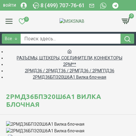
8 (499) 707-76-61
ВОЙТИ
0
0
Все
РАЗЪЕМЫ, ШТЕКЕРЫ, СОЕДИНИТЕЛИ, КОННЕКТОРЫ
2РМ**
2РМД36 / 2РМДТ36 / 2РМГД36 / 2РМГПД36
2РМД36БПЭ20Ш6А1 Вилка блочная
2РМД36БПЭ20Ш6А1 ВИЛКА
БЛОЧНАЯ