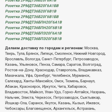
Розетка 2РМДТ36Б20Г6А1В
Розетка 2РМДТ36Б20Г6А1БВ
Розетка 2РМДТ36Б20Г6В1В
Розетка 2РМДТ36Б20Г6В1БВ
Розетка 2РМДТ36БПН20Г6А1В
Розетка 2РМДТ36БПН20Г6В1В
Розетка 2РМДТ36БПЭ20Г6А1В
Розетка 2РМДТ36БПЭ20Г6В1В
Делаем доставку по городам и регионам:
Москва,
Тверь, Тула, Брянск, Липецк, Смоленск, Нижний Новгород,
Ярославль, Вологда, Санкт-Петербург, Петрозаводск,
Казань, Ульяновск, Пенза, Самара, Саратов, Волгоград,
Ростов-на-Дону, Краснодар, Ставрополь, Владикавказ,
Махачкала, Уфа, Оренбург, Челябинск, Мурманск,
Салехард, Ханты-Мансийск, Омск, Тюмень, Барнаул,
Абакан, Красноярск, Иркутск, Чита, Хабаровск,
Владивосток, Майкоп, Улан-Удэ, Горно-Алтайск, Назрань,
Нальчик, Элиста, Черкесск, Петрозаводск, Сыктывкар,
Йошкар-Ола, Саранск, Якутск, Казань, Кызыл, Ижевск,
Чебоксары, Благовещенск, Архангельск, Астрахань,