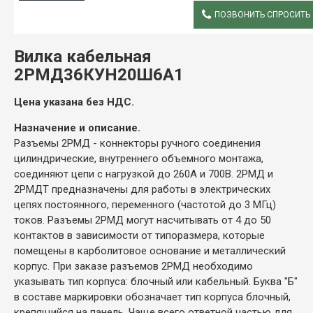
ПОЗВОНИТЬ СПРОСИТЬ
ОПИСАНИЕ
Вилка кабельная
2РМД36КУН20Ш6А1
Цена указана без НДС.
Назначение и описание.
Разъемы 2РМД - коннекторы ручного соединения
цилиндрические, внутреннего объемного монтажа,
соединяют цепи с нагрузкой до 260А и 700В. 2РМД и
2РМДТ предназначены для работы в электрических
цепях постоянного, переменного (частотой до 3 МГц)
токов. Разъемы 2РМД могут насчитывать от 4 до 50
контактов в зависимости от типоразмера, которые
помещены в карболитовое основание и металлический
корпус. При заказе разъемов 2РМД необходимо
указывать тип корпуса: блочный или кабельный. Буква "Б"
в составе маркировки обозначает тип корпуса блочный,
крепящийся на панель. Чаще всего ответной частью для