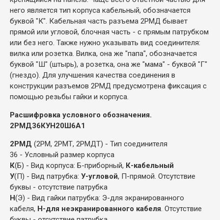
него является тип корпуса кабельный, обозначается
буквой "К". Кабельная часть разъема 2РМД бывает
прямой или угловой, блочная часть - с прямым патрубком
или без него. Также нужно указывать вид соединителя:
вилка или розетка. Вилка, она же "папа", обозначается
буквой "Ш" (штырь), а розетка, она же "мама" - буквой "Г"
(гнездо). Для улучшения качества соединения в
конструкции разъемов 2РМД предусмотрена фиксация с
помощью резьбы гайки и корпуса.
Расшифровка условного обозначения.
2РМД36КУН20Ш6А1
2РМД
(2РМ, 2РМТ, 2РМДТ) - Тип соединителя
36 - Условный размер корпуса
К
(Б) - Вид корпуса: Б-приборный,
К-кабельный
У
(П) - Вид патрубка:
У-угловой
, П-прямой. Отсутствие
буквы - отсутствие патрубка
Н
(Э) - Вид гайки патрубка: Э-для экранированного
кабеля,
Н-для неэкранированного кабеля
. Отсутствие
буквы - отсутствие патрубка