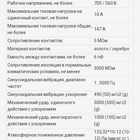
Рабочее напряжение, не более
700 / 560 В
Максимальная токовая нагрузка на
10 А
одиночный контакт, не более
Максимальная токовая нагрузка общая ,
147 А
не более
Сопротивление контактов:
5 МОм
Материал контактов
золото / серебро
Емкость между контактами, не более
6 пФ
Сопротивление изоляции в нормальных
5000 МОм
климатических условиях, не менее
Синусоидальная вибрация, диапазон
1...5000 Гц
частот
Синусоидальная вибрация, ускорение
490 (50) м/с2 (g)
Механический удар, одиночного
5000 (500) м/с2
действия с ускорением
(g)
Механический удар, многократного
1000 (100) м/с2
действия с ускорением
(g)
133,32*10-12 (10-
Атмосферное пониженное давление
12) Па (мм рт.ст.)