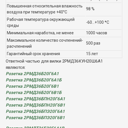
Повышенная относительная влажность
98 %
воздуха при температуре +40°C
Рабочая температура окружающей
-60...+100 *C
среды
Минимальная наработка, не менее
1000 часов
Максимальное количество сочленений-
500 раз
расчленений
Гарантийный срок хранения
15 лет
Ответной частью для вилки 2РМД36КУН20Ш6А1
являются:
Розетка 2РМД36Б20Г6А1
Розетка 2РМД36Б20Г6А1Б
Розетка 2РМД36Б20Г6В1
Розетка 2РМД36Б20Г6В1Б
Розетка 2РМД36БПН20Г6А1
Розетка 2РМД36БПН20Г6В1
Розетка 2РМД36БПЭ20Г6А1
Розетка 2РМД36БПЭ20Г6В1