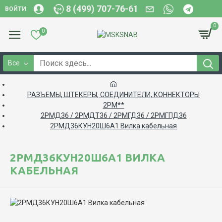
8 (499) 707-76-61
ВОЙТИ
0
0
Все
РАЗЪЕМЫ, ШТЕКЕРЫ, СОЕДИНИТЕЛИ, КОННЕКТОРЫ
2РМ**
2РМД36 / 2РМДТ36 / 2РМГД36 / 2РМГПД36
2РМД36КУН20Ш6А1 Вилка кабельная
2РМД36КУН20Ш6А1 ВИЛКА
КАБЕЛЬНАЯ