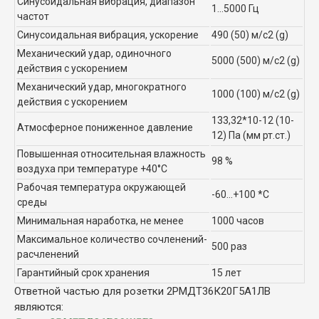
Синусоидальная вибрация, диапазон
1...5000 Гц
частот
Синусоидальная вибрация, ускорение
490 (50) м/с2 (g)
Механический удар, одиночного
5000 (500) м/с2 (g)
действия с ускорением
Механический удар, многократного
1000 (100) м/с2 (g)
действия с ускорением
133,32*10-12 (10-
Атмосферное пониженное давление
12) Па (мм рт.ст.)
Повышенная относительная влажность
98 %
воздуха при температуре +40°C
Рабочая температура окружающей
-60...+100 *C
среды
Минимальная наработка, не менее
1000 часов
Максимальное количество сочленений-
500 раз
расчленений
Гарантийный срок хранения
15 лет
Ответной частью для розетки 2РМДТ36К20Г5А1ЛВ
являются: