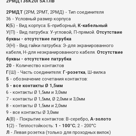
2РМДТ36К20Г5А1ЛВ
2РМДТ
(2РМ, 2РМТ, 2РМД) - Тип соединителя
36 - Условный размер корпуса
К
(Б) - Вид корпуса: Б-приборный,
К-кабельный
У(П) - Вид патрубка: У-угловой, П-прямой.
Отсутствие
буквы - отсутствие патрубка
Э(Н) - Вид гайки патрубка: Э-для экранированного
кабеля, Н-для неэкранированного кабеля.
Отсутствие
буквы - отсутствие патрубка
20
- Количество контактов
Г
(Ш) - Часть соединителя:
Г-розетка
, Ш-вилка
5
- обозначение сочетания контактов:
5 - все контакты Ø 1,5мм
6 - контакты Ø 1,5мм и 3,0мм
7 - контакты Ø 1,5мм, Ø 2,0мм и 3,0мм
8 - контакты Ø 1,5мм и 2,0мм
9 - все контакты Ø 3,0мм
А
(В) - Покрытие контактов: В-серебро,
А-золото
1
(2) - Теплостойкость:
1 - 100°С
; 2 - 200°С
Л
- Левая розетка (только для проходных вилок)