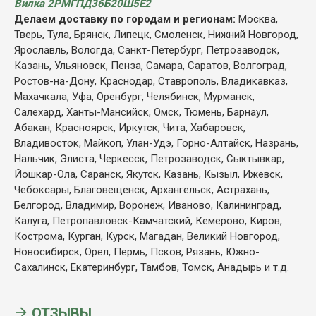
Вилка 2РМГПД36Б20Ш5Е2
Делаем доставку по городам и регионам:
Москва,
Тверь, Тула, Брянск, Липецк, Смоленск, Нижний Новгород,
Ярославль, Вологда, Санкт-Петербург, Петрозаводск,
Казань, Ульяновск, Пенза, Самара, Саратов, Волгоград,
Ростов-на-Дону, Краснодар, Ставрополь, Владикавказ,
Махачкала, Уфа, Оренбург, Челябинск, Мурманск,
Салехард, Ханты-Мансийск, Омск, Тюмень, Барнаул,
Абакан, Красноярск, Иркутск, Чита, Хабаровск,
Владивосток, Майкоп, Улан-Удэ, Горно-Алтайск, Назрань,
Нальчик, Элиста, Черкесск, Петрозаводск, Сыктывкар,
Йошкар-Ола, Саранск, Якутск, Казань, Кызыл, Ижевск,
Чебоксары, Благовещенск, Архангельск, Астрахань,
Белгород, Владимир, Воронеж, Иваново, Калининград,
Калуга, Петропавловск-Камчатский, Кемерово, Киров,
Кострома, Курган, Курск, Магадан, Великий Новгород,
Новосибирск, Орел, Пермь, Псков, Рязань, Южно-
Сахалинск, Екатеринбург, Тамбов, Томск, Анадырь и т.д.
ОТЗЫВЫ