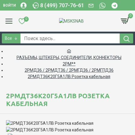
8 (499) 707-76-61
ВОЙТИ
0
0
Все
РАЗЪЕМЫ, ШТЕКЕРЫ, СОЕДИНИТЕЛИ, КОННЕКТОРЫ
2РМ**
2РМД36 / 2РМДТ36 / 2РМГД36 / 2РМГПД36
2РМДТ36К20Г5А1ЛВ Розетка кабельная
2РМДТ36К20Г5А1ЛВ РОЗЕТКА
КАБЕЛЬНАЯ