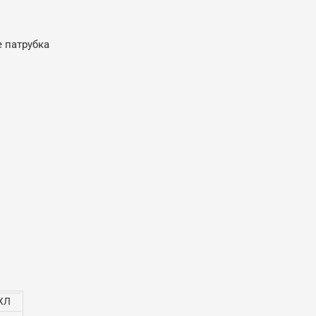
е патрубка
ХЛ