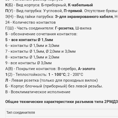
К
(Б) - Вид корпуса: Б-приборный,
К-кабельный
П
(У) - Вид патрубка: У-угловой,
П-прямой
. Отсутствие буквы
Э(Н) - Вид гайки патрубка:
Э-для экранированного кабеля
, 
24 - Количество контактов
Г(Ш) - Часть соединителя:
Г-розетка
, Ш-вилка
5
- обозначение сочетания контактов:
5 - все контакты Ø 1,5мм
6 - контакты Ø 1,5мм и 3,0мм
7 - контакты Ø 1,5мм, Ø 2,0мм и 3,0мм
8 - контакты Ø 1,5мм и 2,0мм
9 - все контакты Ø 3,0мм
А(В) - Покрытие контактов: В-серебро,
А-золото
1
(2) - Теплостойкость:
1 - 100°С
; 2 - 200°С
Л
- Левая розетка (только для проходных вилок)
Б - Корпус блочный (приборный) без левой резьбы.
В - Всеклиматическое исполнение
Общие технические характеристики разъемов типа 2РМД
Тип соединителя