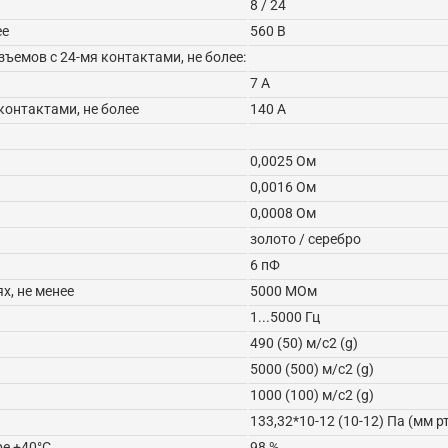
8 / 24
ее
560 В
ъемов с 24-мя контактами, не более:
7 А
контактами, не более
140 А
0,0025 Ом
0,0016 Ом
0,0008 Ом
золото / серебро
6 пФ
х, не менее
5000 МОм
1...5000 Гц
490 (50) м/с2 (g)
5000 (500) м/с2 (g)
1000 (100) м/с2 (g)
133,32*10-12 (10-12) Па (мм рт
е +40°C
98 %