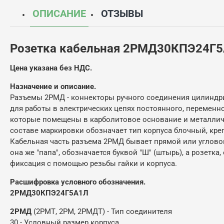
ОПИСАНИЕ
ОТЗЫВЫ
Розетка кабельная 2РМД30КПЭ24Г
Цена указана без НДС.
Назначение и описание.
Разъемы 2РМД - коннекторы ручного соединения цилиндри
для работы в электрических цепях постоянного, переменно
которые помещены в карболитовое основание и металличе
составе маркировки обозначает тип корпуса блочный, креп
Кабельная часть разъема 2РМД бывает прямой или угловой,
она же "папа", обозначается буквой "Ш" (штырь), а розетк
фиксация с помощью резьбы гайки и корпуса.
Расшифровка условного обозначения.
2РМД30КПЭ24Г5А1Л
2РМД
(2РМТ, 2РМ, 2РМДТ) - Тип соединителя
30 - Условный размер корпуса