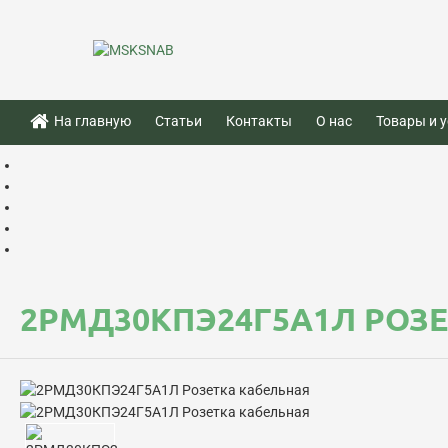
На главную
Статьи
Контакты
О нас
Товары и у
2РМД30КПЭ24Г5А1Л РОЗ