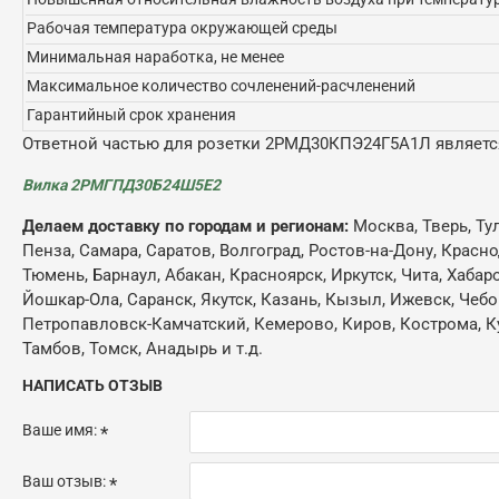
Рабочая температура окружающей среды
Минимальная наработка, не менее
Максимальное количество сочленений-расчленений
Гарантийный срок хранения
Ответной частью для розетки 2РМД30КПЭ24Г5А1Л являетс
Вилка 2РМГПД30Б24Ш5Е2
Делаем доставку по городам и регионам:
Москва, Тверь, Ту
Пенза, Самара, Саратов, Волгоград, Ростов-на-Дону, Красн
Тюмень, Барнаул, Абакан, Красноярск, Иркутск, Чита, Хабар
Йошкар-Ола, Саранск, Якутск, Казань, Кызыл, Ижевск, Чебо
Петропавловск-Камчатский, Кемерово, Киров, Кострома, Кур
Тамбов, Томск, Анадырь и т.д.
НАПИСАТЬ ОТЗЫВ
Ваше имя:
Ваш отзыв: