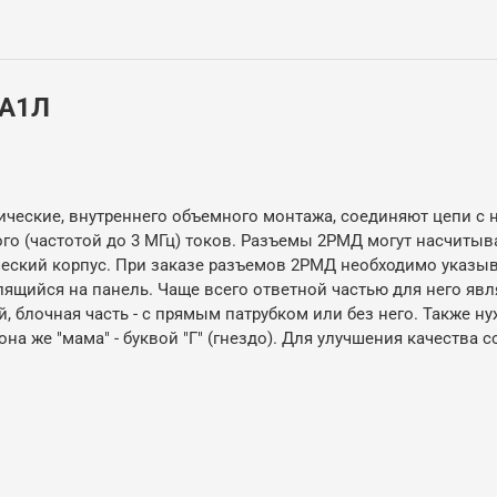
5А1Л
ческие, внутреннего объемного монтажа, соединяют цепи с 
го (частотой до 3 МГц) токов. Разъемы 2РМД могут насчитыва
ский корпус. При заказе разъемов 2РМД необходимо указыват
ящийся на панель. Чаще всего ответной частью для него явля
 блочная часть - с прямым патрубком или без него. Также ну
а, она же "мама" - буквой "Г" (гнездо). Для улучшения качест