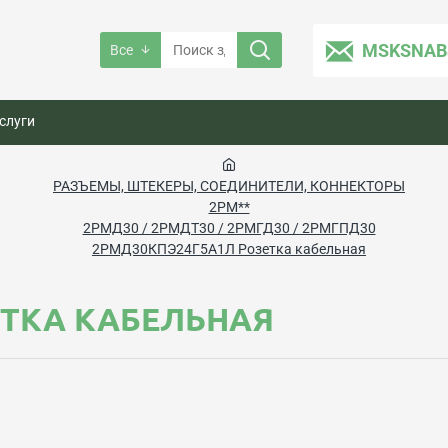
MSKSNAB
Все
слуги
РАЗЪЕМЫ, ШТЕКЕРЫ, СОЕДИНИТЕЛИ, КОННЕКТОРЫ
2РМ**
2РМД30 / 2РМДТ30 / 2РМГД30 / 2РМГПД30
2РМД30КПЭ24Г5А1Л Розетка кабельная
ЕТКА КАБЕЛЬНАЯ