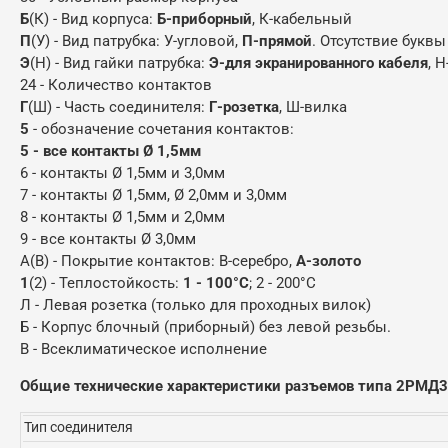
Б
(К) - Вид корпуса:
Б-приборный
, К-кабельный
П
(У) - Вид патрубка: У-угловой,
П-прямой
. Отсутствие буквы
Э
(Н) - Вид гайки патрубка:
Э-для экранированного кабеля
, 
24 - Количество контактов
Г
(Ш) - Часть соединителя:
Г-розетка
, Ш-вилка
5
- обозначение сочетания контактов:
5 - все контакты Ø 1,5мм
6 - контакты Ø 1,5мм и 3,0мм
7 - контакты Ø 1,5мм, Ø 2,0мм и 3,0мм
8 - контакты Ø 1,5мм и 2,0мм
9 - все контакты Ø 3,0мм
А(В) - Покрытие контактов: В-серебро,
А-золото
1
(2) - Теплостойкость:
1 - 100°С
; 2 - 200°С
Л - Левая розетка (только для проходных вилок)
Б - Корпус блочный (приборный) без левой резьбы.
В - Всеклиматическое исполнение
Общие технические характеристики разъемов типа 2РМД
Тип соединителя