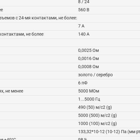
8 / 24
ее
560 В
ъемов с 24-мя контактами, не более:
7 А
контактами, не более
140 А
0,0025 Ом
0,0016 Ом
0,0008 Ом
золото / серебро
6 пФ
х, не менее
5000 МОм
1...5000 Гц
490 (50) м/с2 (g)
5000 (500) м/с2 (g)
1000 (100) м/с2 (g)
133,32*10-12 (10-12) Па (мм рт
е +40°C
98 %