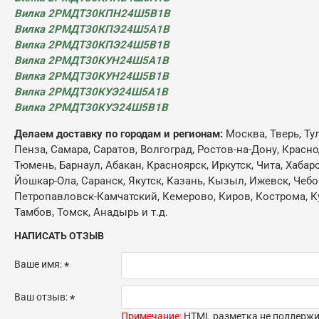
Вилка 2РМДТ30КПН24Ш5В1В
Вилка 2РМДТ30КПЭ24Ш5А1В
Вилка 2РМДТ30КПЭ24Ш5В1В
Вилка 2РМДТ30КУН24Ш5А1В
Вилка 2РМДТ30КУН24Ш5В1В
Вилка
2РМДТ30КУЭ24Ш5А1В
Вилка 2РМДТ30КУЭ24Ш5В1В
Делаем доставку по городам и регионам:
Москва, Тверь, Ту
Пенза, Самара, Саратов, Волгоград, Ростов-на-Дону, Красн
Тюмень, Барнаул, Абакан, Красноярск, Иркутск, Чита, Хабар
Йошкар-Ола, Саранск, Якутск, Казань, Кызыл, Ижевск, Чебо
Петропавловск-Камчатский, Кемерово, Киров, Кострома, Кур
Тамбов, Томск, Анадырь и т.д.
НАПИСАТЬ ОТЗЫВ
Ваше имя:
Ваш отзыв:
Примечание:
HTML разметка не поддержив