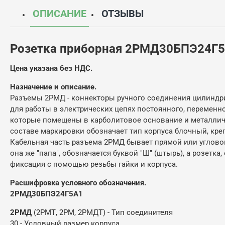
ОПИСАНИЕ
ОТЗЫВЫ
Розетка приборная 2РМД30БПЭ24Г
Цена указана без НДС.
Назначение и описание.
Разъемы 2РМД - коннекторы ручного соединения цилиндри
для работы в электрических цепях постоянного, переменно
которые помещены в карболитовое основание и металличе
составе маркировки обозначает тип корпуса блочный, креп
Кабельная часть разъема 2РМД бывает прямой или угловой,
она же "папа", обозначается буквой "Ш" (штырь), а розетк
фиксация с помощью резьбы гайки и корпуса.
Расшифровка условного обозначения.
2РМД30БПЭ24Г5А1
2РМД
(2РМТ, 2РМ, 2РМДТ) - Тип соединителя
30 - Условный размер корпуса