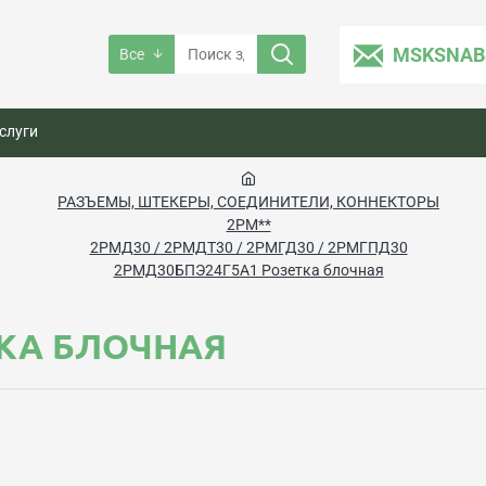
MSKSNAB
Все
слуги
РАЗЪЕМЫ, ШТЕКЕРЫ, СОЕДИНИТЕЛИ, КОННЕКТОРЫ
2РМ**
2РМД30 / 2РМДТ30 / 2РМГД30 / 2РМГПД30
2РМД30БПЭ24Г5А1 Розетка блочная
ТКА БЛОЧНАЯ