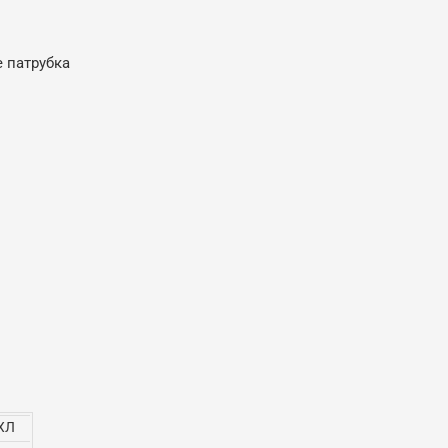
е патрубка
ХЛ