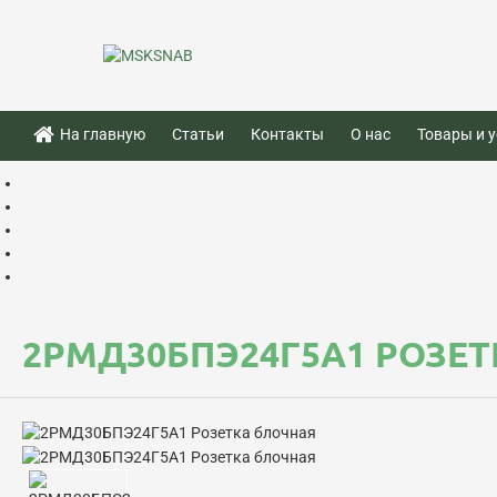
На главную
Статьи
Контакты
О нас
Товары и у
2РМД30БПЭ24Г5А1 РОЗЕ