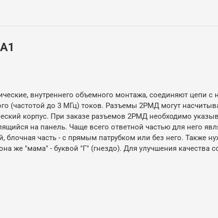
5А1
ческие, внутреннего объемного монтажа, соединяют цепи с 
го (частотой до 3 МГц) токов. Разъемы 2РМД могут насчитыва
ский корпус. При заказе разъемов 2РМД необходимо указыват
ящийся на панель. Чаще всего ответной частью для него явля
 блочная часть - с прямым патрубком или без него. Также ну
а, она же "мама" - буквой "Г" (гнездо). Для улучшения качест