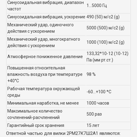
Синусоидальная вибрация, диапазон
1...5000 Гц
частот
Синусоидальная вибрация, ускорение
490 (50) м/с2 (g)
Механический удар, одиночного
5000 (500) м/с2 (g)
действия с ускорением
Механический удар, многократного
1000 (100) м/с2 (g)
действия с ускорением
133,32*10-12 (10-12)
Атмосферное пониженное давление
Па (мм рт.ст.)
Повышенная относительная
влажность воздуха при температуре
98 %
+40°C
Рабочая температура окружающей
-60...+100 *C
среды
Минимальная наработка, не менее
1000 часов
Максимальное количество
500 раз
сочленений-расчленений
Гарантийный срок хранения
15 лет
Ответной частью для вилки 2РМ27К7Ш2А1 являются: