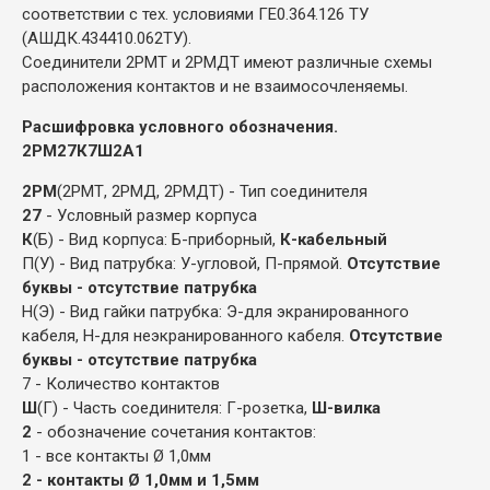
соответствии с тех. условиями ГЕ0.364.126 ТУ
(АШДК.434410.062ТУ).
Соединители 2РМТ и 2РМДТ имеют различные схемы
расположения контактов и не взаимосочленяемы.
Расшифровка условного обозначения.
2РМ27К7Ш2А1
2РМ
(2РМТ, 2РМД, 2РМДТ) - Тип соединителя
27
- Условный размер корпуса
К
(Б) - Вид корпуса: Б-приборный,
К-кабельный
П(У) - Вид патрубка: У-угловой, П-прямой.
Отсутствие
буквы - отсутствие патрубка
Н(Э) - Вид гайки патрубка: Э-для экранированного
кабеля, Н-для неэкранированного кабеля.
Отсутствие
буквы - отсутствие патрубка
7 - Количество контактов
Ш
(Г) - Часть соединителя: Г-розетка,
Ш-вилка
2
- обозначение сочетания контактов:
1 - все контакты Ø 1,0мм
2 - контакты Ø 1,0мм и 1,5мм