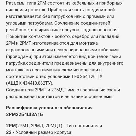
Разъемы типа 2РМ состоят из кабельных и приборных
вилок или розеток. Приборная часть соединителей
изготавливается без патрубков или с прямыми или
угловыми патрубками. Сочленение соединителей
резьбовое, поляризация корпусов - одношпоночная.
Покрытие контактов - золото, серебро или палладий
2РМ и 2РМТ изготавливаются для монтажа
экранированными или неэкранированными кабелями
(проводами) при этом изменяется вид концевой гайки
патрубка.соединители предназначены для внутреннего
монтажа во всеклиматическом исполнении в
соответствии с тех. условиями ГЕ0.364.126 ТУ
(АШДК.434410.062ТУ).
Соединители 2РМТ и 2РМДТ имеют различные схемы
расположения контактов и не взаимосочленяемы.
Расшифровка условного обозначения.
2РМ22Б4Ш3А1Б
2РМ
(2РМТ, 2РМД, 2РМДТ) - Тип соединителя
22
- Условный размер корпуса