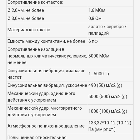
Сопротивление контактов:
Ø 2,0мм, не более
1,6 МОм
Ø 3,0мм, не более
0,8 Ом
золото / серебро /
Материал контактов
палладий
Емкость между контактами, не более
6 пФ
Сопротивление изоляции в
нормальных климатических условиях,
5000 МОм
не менее
Синусоидальная вибрация, диапазон
1...5000 Гц
частот
Синусоидальная вибрация, ускорение
490 (50) м/с2 (g)
Механический удар, одиночного
5000 (500) м/с2 (g)
действия с ускорением
Механический удар, многократного
1000 (100) м/с2 (g)
действия с ускорением
133,32*10-12 (10-12)
Атмосферное пониженное давление
Па (мм рт.ст.)
Повышенная относительная