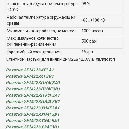
влажность воздуха при температуре
98 %
+40°C
Рабочая температура окружающей
-60...+100 *C
среды
Минимальная наработка, не менее
1000 часов
Максимальное количество
500 раз
сочленений-расчленений
Гарантийный срок хранения
15 лет
Ответной частью для вилки 2РМ22Б4Ш3А1Б являются:
Розетка 2РМ22К4Г3А1
Розетка 2РМ22К4Г3В1
Розетка 2РМ22КПН4Г3А1
Розетка 2РМ22КПН4Г3В1
Розетка 2РМ22КПЭ4Г3А1
Розетка 2РМ22КПЭ4Г3В1
Розетка 2РМ22КУН4Г3А1
Розетка 2РМ22КУН4Г3В1
Розетка 2РМ22КУЭ4Г3А1
Розетка 2РМ22КУЭ4Г3В1