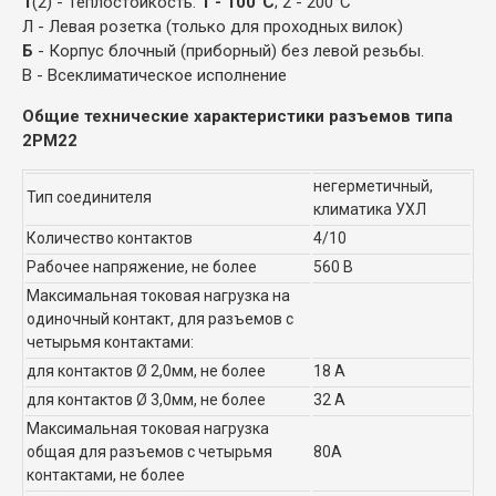
1
(2) - Теплостойкость:
1 - 100°С
; 2 - 200°С
Л - Левая розетка (только для проходных вилок)
Б
- Корпус блочный (приборный) без левой резьбы.
В - Всеклиматическое исполнение
Общие технические характеристики разъемов типа
2РМ22
негерметичный,
Тип соединителя
климатика УХЛ
Количество контактов
4/10
Рабочее напряжение, не более
560 В
Максимальная токовая нагрузка на
одиночный контакт, для разъемов с
четырьмя контактами:
для контактов Ø 2,0мм, не более
18 А
для контактов Ø 3,0мм, не более
32 А
Максимальная токовая нагрузка
общая для разъемов с четырьмя
80А
контактами, не более