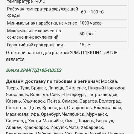
температуре +40°C
Рабочая температура окружающей
-60...+100 *C
среды
Минимальная наработка, не менее
1000 часов
Максимальное количество
500 раз
сочленений-расчленений
Гарантийный срок хранения
15 лет
Ответной частью для розетки 2РМДТ18КПН4Г5А1ЛВ
является:
Вилка 2РМГПД18Б4Ш5Е2
Делаем доставку по городам и регионам:
Москва,
Тверь, Тула, Брянск, Липецк, Смоленск, Нижний Новгород,
Ярославль, Вологда, Санкт-Петербург, Петрозаводск,
Казань, Ульяновск, Пенза, Самара, Саратов, Волгоград,
Ростов-на-Дону, Краснодар, Ставрополь, Владикавказ,
Махачкала, Уфа, Оренбург, Челябинск, Мурманск,
Салехард, Ханты-Мансийск, Омск, Тюмень, Барнаул,
Абакан, Красноярск, Иркутск, Чита, Хабаровск,
Владивосток, Майкоп, Улан-Удэ, Горно-Алтайск, Назрань,