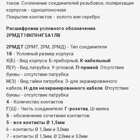
токов. Сочленение соединителей резьбовое, поляризация
корпусов - одношпоночная.
Покрытие контактов - золото или серебро.
Расшифровка условного обозначения.
2РМДТ18КПН4Г5А1ЛВ
2РМДТ
(2РМТ, 2РМ, 2РМД) - Тип соединителя
18
- Условный размер корпуса
К(Б) - Вид корпуса: Б-приборный,
К-кабельный
П
(У) - Вид патрубка: У-угловой,
П-прямой
. Отсутствие
буквы - отсутствие патрубка
Н
(Э) - Вид гайки патрубка: Э-для экранированного
кабеля,
Н-для неэкранированного кабеля
.
О
тсутствие
буквы - отсутствие патрубка
4
- Количество контактов
Г
(Ш) - Часть соединителя:
Г-розетка
, Ш-вилка
5
- обозначение сочетания контактов:
5 - все контакты Ø 1,5мм
6 - контакты Ø 1,5мм и 3,0мм
7 - контакты Ø 1,5мм, Ø 2,0мм и 3,0мм