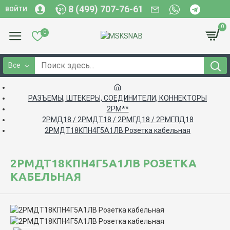
8 (499) 707-76-61
ВОЙТИ
0
0
Все
РАЗЪЕМЫ, ШТЕКЕРЫ, СОЕДИНИТЕЛИ, КОННЕКТОРЫ
2РМ**
2РМД18 / 2РМДТ18 / 2РМГД18 / 2РМГПД18
2РМДТ18КПН4Г5А1ЛВ Розетка кабельная
2РМДТ18КПН4Г5А1ЛВ РОЗЕТКА
КАБЕЛЬНАЯ