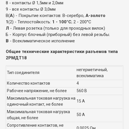
8 - контакты Ø 1,5мм и 2,0мм
9 - все контакты Ø 3,0мм
В(
А
) - Покрытие контактов: В-серебро,
А-золото
1
(2) - Теплостойкость:
1 - 100°С
; 2 - 200°С
Л
- Левая розетка (только для проходных вилок)
Б - Корпус блочный (приборный) без левой резьбы.
В
- Всеклиматическое исполнение
Общие технические характеристики разъемов типа
2РМДТ18
негерметичный,
Тип соединителя
всеклиматика
Количество контактов
4
Рабочее напряжение, не более
560 В
Максимальная токовая нагрузка на
15 А
одиночный контакт, не более
Максимальная токовая нагрузка
50 А
общая, не более
Сопротивление контактов, не
0,0025 Ом