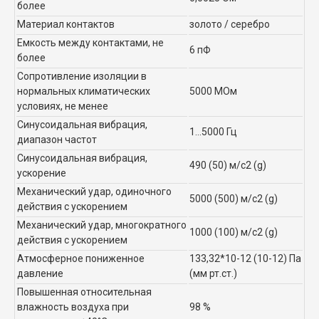
более
Материал контактов
золото / серебро
Емкость между контактами, не
6 пФ
более
Сопротивление изоляции в
нормальных климатических
5000 МОм
условиях, не менее
Синусоидальная вибрация,
1...5000 Гц
диапазон частот
Синусоидальная вибрация,
490 (50) м/с2 (g)
ускорение
Механический удар, одиночного
5000 (500) м/с2 (g)
действия с ускорением
Механический удар, многократного
1000 (100) м/с2 (g)
действия с ускорением
Атмосферное пониженное
133,32*10-12 (10-12) Па
давление
(мм рт.ст.)
Повышенная относительная
влажность воздуха при
98 %