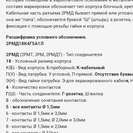
составе маркировки обозначает тип корпуса блочный, креп
Кабельная часть разъема 2РМД бывает прямой или угловой,
она же "папа", обозначается буквой "Ш" (штырь), а розетк
фиксация с помощью резьбы гайки и корпуса.
Расшифровка условного обозначения.
2РМД18К4Г5А1Л
2РМД
(2РМТ, 2РМ, 2РМДТ) - Тип соединителя
18
- Условный размер корпуса
К(Б) - Вид корпуса: Б-приборный,
К-кабельный
П(У) - Вид патрубка: У-угловой, П-прямой.
Отсутствие буквы
Э(Н) - Вид гайки патрубка: Э-для экранированного кабел
я
, 
4
- Количество контактов
Г
(Ш) - Часть соединителя:
Г-розетка
, Ш-вилка
5
- обозначение сочетания контактов:
5 - все контакты Ø 1,5мм
6 - контакты Ø 1,5мм и 3,0мм
7 - контакты Ø 1,5мм, Ø 2,0мм и 3,0мм
8 - контакты Ø 1,5мм и 2,0мм
9 - все контакты Ø 3,0мм