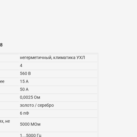
18
негерметичный, климатика УХЛ
4
560 В
ее
15 А
50 А
0,0025 Ом
золото / серебро
6 пФ
х, не
5000 МОм
1...5000 Гц