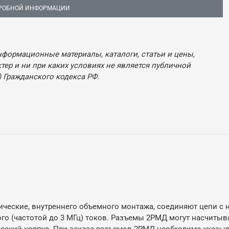
РОБНОЙ ИНФОРМАЦИИ
нформационные материалы, каталоги, статьи и цены,
ер и ни при каких условиях не является публичной
 Гражданского кодекса РФ.
ческие, внутреннего объемного монтажа, соединяют цепи с 
го (частотой до 3 МГц) токов. Разъемы 2РМД могут насчитыва
ский корпус. При заказе разъемов 2РМД необходимо указыват