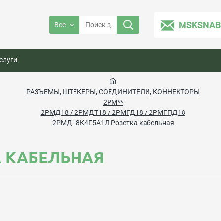
MSKSNAB
Все
слуги
РАЗЪЕМЫ, ШТЕКЕРЫ, СОЕДИНИТЕЛИ, КОННЕКТОРЫ
2РМ**
2РМД18 / 2РМДТ18 / 2РМГД18 / 2РМГПД18
2РМД18К4Г5А1Л Розетка кабельная
А КАБЕЛЬНАЯ