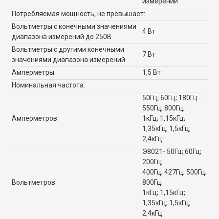
измерений
Потребляемая мощность, не превышает:
Вольтметры с конечными значениями
4 Вт
диапазона измерений до 250В
Вольтметры с другими конечными
7 Вт
значениями диапазона измерений
Амперметры
1,5 Вт
Номинальная частота:
50Гц; 60Гц; 180Гц -
550Гц; 800Гц;
Амперметров
1кГц; 1,15кГц;
1,35кГц; 1,5кГц;
2,4кГц
Э8021- 50Гц; 60Гц;
200Гц;
400Гц; 427Гц; 500Гц;
Вольтметров
800Гц;
1кГц; 1,15кГц;
1,35кГц; 1,5кГц;
2,4кГц