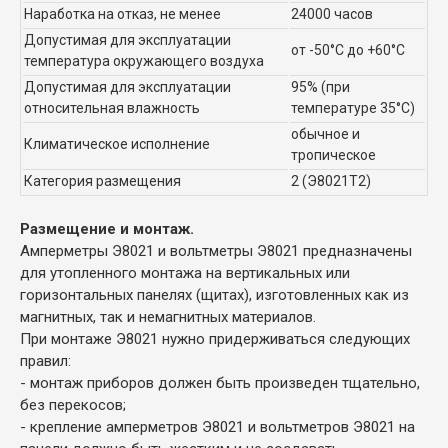
Наработка на отказ, не менее
24000 часов
Допустимая для эксплуатации
от -50°С до +60°С
температура окружающего воздуха
Допустимая для эксплуатации
95% (при
относительная влажность
температуре 35°С)
обычное и
Климатическое исполнение
тропическое
Категория размещения
2 (Э8021Т2)
Размещение и монтаж.
Амперметры Э8021 и вольтметры Э8021 предназначены
для утопленного монтажа на вертикальных или
горизонтальных панелях (щитах), изготовленных как из
магнитных, так и немагнитных материалов.
При монтаже Э8021 нужно придерживаться следующих
правил:
- монтаж приборов должен быть произведен тщательно,
без перекосов;
- крепление амперметров Э8021 и вольтметров Э8021 на