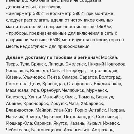
панели должно быть жестким и не создавать
дополнительных нагрузок;
- амперметр Э8021 и вольтметр Э8021 при монтаже
следует располагать вдали от источников сильных
магнитных полей с напряженностью выше 0,4кА/м;
- приборы, предназначенные для включения в сеть с
напряжением свыше 650В, монтируются на изоляторах в
месте, недоступном для прикосновения.
Делаем доставку по городам и регионам:
Москва,
Тверь, Тула, Брянск, Липецк, Смоленск, Нижний Новгород,
Ярославль, Вологда, Санкт-Петербург, Петрозаводск,
Казань, Ульяновск, Пенза, Самара, Саратов, Волгоград,
Ростов-на-Дону, Краснодар, Ставрополь, Владикавказ,
Махачкала, Уфа, Оренбург, Челябинск, Мурманск,
Салехард, Ханты-Мансийск, Омск, Тюмень, Барнаул,
Абакан, Красноярск, Иркутск, Чита, Хабаровск,
Владивосток, Майкоп, Улан-Удэ, Горно-Алтайск, Назрань,
Нальчик, Элиста, Черкесск, Петрозаводск, Сыктывкар,
Йошкар-Ола, Саранск, Якутск, Казань, Кызыл, Ижевск,
Чебоксары, Благовещенск, Архангельск, Астрахань,