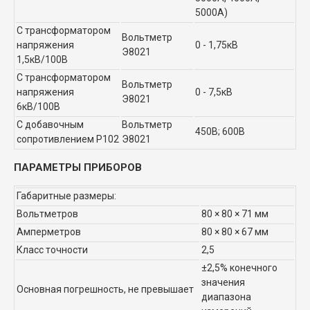
5000А)
С трансформатором
Вольтметр
напряжения
0 - 1,75кВ
Э8021
1,5кВ/100В
С трансформатором
Вольтметр
напряжения
0 - 7,5кВ
Э8021
6кВ/100В
С добавочным
Вольтметр
450В; 600В
сопротивлением Р102
Э8021
ПАРАМЕТРЫ ПРИБОРОВ
Габаритные размеры:
Вольтметров
80 × 80 × 71 мм
Амперметров
80 × 80 × 67 мм
Класс точности
2,5
±2,5% конечного
значения
Основная погрешность, не превышает
диапазона