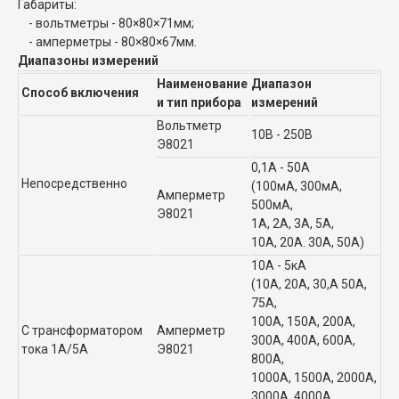
Габариты:
- вольтметры - 80×80×71мм;
- амперметры - 80×80×67мм.
Диапазоны измерений
Наименование
Диапазон
Способ включения
и тип прибора
измерений
Вольтметр
10В - 250В
Э8021
0,1А - 50А
Непосредственно
(100мА, 300мА,
Амперметр
500мА,
Э8021
1А, 2А, 3А, 5А,
10А, 20А. 30А, 50А)
10А - 5кА
(10А, 20А, 30,А 50А,
75А,
100А, 150А, 200А,
С трансформатором
Амперметр
300А, 400А, 600А,
тока 1А/5А
Э8021
800А,
1000А, 1500А, 2000А,
3000А, 4000А,