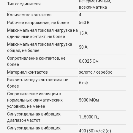
негерметичный,
Тип соединителя
всеклиматика
Количество контактов
4
Рабочее напряжение, не более
560 В
Максимальная токовая нагрузка на
15 А
одиночный контакт, не более
Максимальная токовая нагрузка
50 А
общая, не более
Сопротивление контактов, не
0,0025 Ом
более
Материал контактов
золото / серебро
Емкость между контактами, не
6 пФ
более
Сопротивление изоляции в
нормальных климатических
5000 МОм
условиях, не менее
Синусоидальная вибрация,
1...5000 Гц
диапазон частот
Синусоидальная вибрация,
490 (50) м/с2 (g)