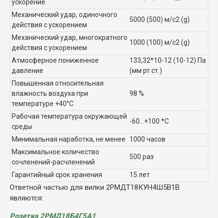
ускорение
Механический удар, одиночного
5000 (500) м/с2 (g)
действия с ускорением
Механический удар, многократного
1000 (100) м/с2 (g)
действия с ускорением
Атмосферное пониженное
133,32*10-12 (10-12) Па
давление
(мм рт.ст.)
Повышенная относительная
влажность воздуха при
98 %
температуре +40°C
Рабочая температура окружающей
-60...+100 *C
среды
Минимальная наработка, не менее
1000 часов
Максимальное количество
500 раз
сочленений-расчленений
Гарантийный срок хранения
15 лет
Ответной частью для вилки 2РМДТ18КУН4Ш5В1В
являются:
Розетка 2РМД18Б4Г5А1