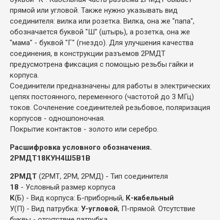
прямой или угловой. Также нужно указывать вид
соединителя: вилка или розетка. Вилка, она же "папа",
обозначается буквой "Ш" (штырь), а розетка, она же
"мама" - буквой "Г" (гнездо). Для улучшения качества
соединения, в конструкции разъемов 2РМДТ
предусмотрена фиксация с помощью резьбы гайки и
корпуса.
Соединители предназначены для работы в электрических
цепях постоянного, переменного (частотой до 3 МГц)
токов. Сочленение соединителей резьбовое, поляризация
корпусов - одношпоночная.
Покрытие контактов - золото или серебро.
Расшифровка условного обозначения.
2РМДТ18КУН4Ш5В1В
2РМДТ
(2РМТ, 2РМ, 2РМД) - Тип соединителя
18
- Условный размер корпуса
К
(Б) - Вид корпуса: Б-приборный,
К-кабельный
У(П) - Вид патрубка:
У-угловой
, П-прямой. Отсутствие
буквы - отсутствие патрубка