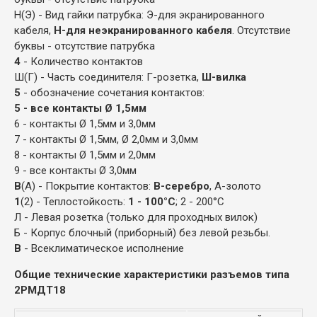
Н(Э) - Вид гайки патрубка: Э-для экранированного
кабеля,
Н-для неэкранированного кабеля
. Отсутствие
буквы - отсутствие патрубка
4
- Количество контактов
Ш(Г) - Часть соединителя: Г-розетка,
Ш-вилка
5
- обозначение сочетания контактов:
5 - все контакты Ø 1,5мм
6 - контакты Ø 1,5мм и 3,0мм
7 - контакты Ø 1,5мм, Ø 2,0мм и 3,0мм
8 - контакты Ø 1,5мм и 2,0мм
9 - все контакты Ø 3,0мм
В
(А) - Покрытие контактов:
В-серебро
, А-золото
1
(2) - Теплостойкость:
1 - 100°С
; 2 - 200°С
Л - Левая розетка (только для проходных вилок)
Б - Корпус блочный (приборный) без левой резьбы.
В
- Всеклиматическое исполнение
Общие технические характеристики разъемов типа
2РМДТ18