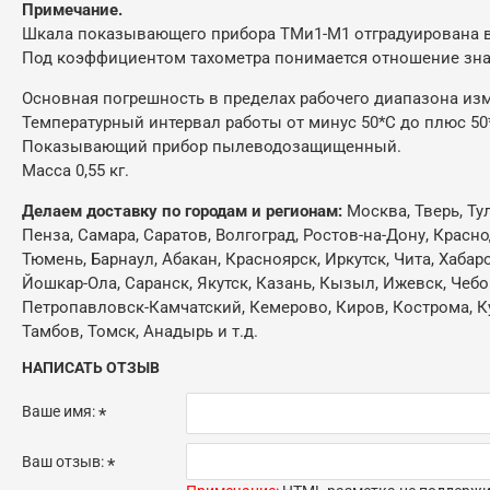
Примечание.
Шкала показывающего прибора ТМи1-М1 отградуирована в
Под коэффициентом тахометра понимается отношение зна
Основная погрешность в пределах рабочего диапазона изме
Температурный интервал работы от минус 50*С до плюс 50
Показывающий прибор пылеводозащищенный.
Масса 0,55 кг.
Делаем доставку по городам и регионам:
Москва, Тверь, Ту
Пенза, Самара, Саратов, Волгоград, Ростов-на-Дону, Красн
Тюмень, Барнаул, Абакан, Красноярск, Иркутск, Чита, Хабар
Йошкар-Ола, Саранск, Якутск, Казань, Кызыл, Ижевск, Чебо
Петропавловск-Камчатский, Кемерово, Киров, Кострома, Кур
Тамбов, Томск, Анадырь и т.д.
НАПИСАТЬ ОТЗЫВ
Ваше имя:
Ваш отзыв: