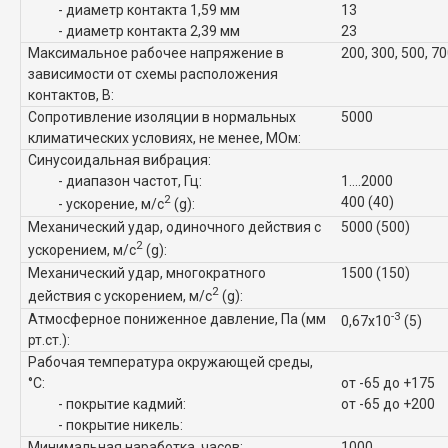
- диаметр контакта 1,59 мм
13
- диаметр контакта 2,39 мм
23
Максимальное рабочее напряжение в
200, 300, 500, 7
зависимости от схемы расположения
контактов, В:
Сопротивление изоляции в нормальных
5000
климатических условиях, не менее, МОм:
Синусоидальная вибрация:
- диапазон частот, Гц:
1....2000
2
400 (40)
- ускорение, м/с
(g):
Механический удар, одиночного действия с
5000 (500)
2
ускорением, м/с
(g):
Механический удар, многократного
1500 (150)
2
действия с ускорением, м/с
(g):
-3
Атмосферное пониженное давление, Па (мм
0,67x10
(5)
рт.ст.):
Рабочая температура окружающей среды,
°C:
от -65 до +175
- покрытие кадмий:
от -65 до +200
- покрытие никель:
Минимальная наработка, часов:
1000