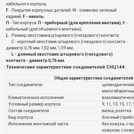
кабельного корпуса;
F
- Покрытие корпусных деталей: W - оливково-зеленый
кадмий,
F - никель
;
П
- Тип корпуса:
П - приборный (для крепления винтами)
, К -
кабельный (для объёмного монтажа);
L
- Размер хвостовика штыревого (гнездового) контакта:
C - короткий хвостовик штыревого (гнездового) контакта -
диаметр 0,76 мм; 1,02 мм; 1,59 мм;
L - длинный хвостовик штыревого (гнездового)
контакта - диаметр 0,76 мм.
Технические характеристики соединителей СНЦ144:
Общие характеристики соединителей
Тип соединителя:
цилиндрический
малогабаритны
Климатическое исполнение:
всеклиматическ
Условный размер корпуса:
9, 11, 13, 15, 17, 
Состав соединителя:
вилка, розетка
Вид корпуса:
блочный (прибо
Исполнение монтажной части:
без кожуха, с п
кожухом, с кож