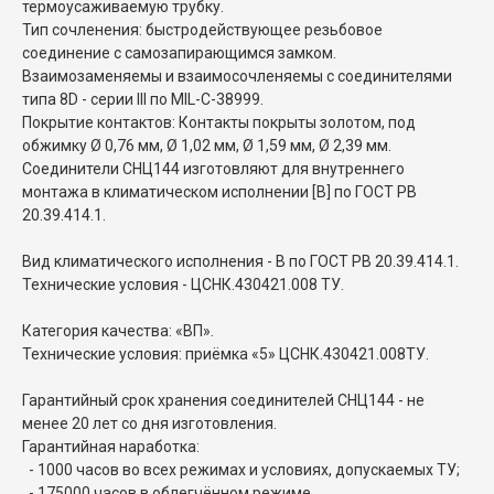
термоусаживаемую трубку.
Тип сочленения: быстродействующее резьбовое
соединение с самозапирающимся замком.
Взаимозаменяемы и взаимосочленяемы с соединителями
типа 8D - серии III по MIL-C-38999.
Покрытие контактов: Контакты покрыты золотом, под
обжимку Ø 0,76 мм, Ø 1,02 мм, Ø 1,59 мм, Ø 2,39 мм.
Соединители СНЦ144 изготовляют для внутреннего
монтажа в климатическом исполнении [В] по ГОСТ РВ
20.39.414.1.
Вид климатического исполнения - В по ГОСТ РВ 20.39.414.1.
Технические условия - ЦСНК.430421.008 ТУ.
Категория качества: «ВП».
Технические условия: приёмка «5» ЦСНК.430421.008ТУ.
Гарантийный срок хранения соединителей СНЦ144 - не
менее 20 лет со дня изготовления.
Гарантийная наработка:
- 1000 часов во всех режимах и условиях, допускаемых ТУ;
- 175000 часов в облегчённом режиме.