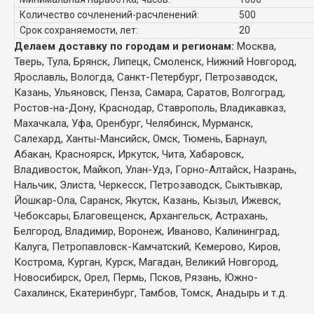
Количество сочленений-расчленений:
500
Срок сохраняемости, лет:
20
Делаем доставку по городам и регионам:
Москва,
Тверь, Тула, Брянск, Липецк, Смоленск, Нижний Новгород,
Ярославль, Вологда, Санкт-Петербург, Петрозаводск,
Казань, Ульяновск, Пенза, Самара, Саратов, Волгоград,
Ростов-на-Дону, Краснодар, Ставрополь, Владикавказ,
Махачкала, Уфа, Оренбург, Челябинск, Мурманск,
Салехард, Ханты-Мансийск, Омск, Тюмень, Барнаул,
Абакан, Красноярск, Иркутск, Чита, Хабаровск,
Владивосток, Майкоп, Улан-Удэ, Горно-Алтайск, Назрань,
Нальчик, Элиста, Черкесск, Петрозаводск, Сыктывкар,
Йошкар-Ола, Саранск, Якутск, Казань, Кызыл, Ижевск,
Чебоксары, Благовещенск, Архангельск, Астрахань,
Белгород, Владимир, Воронеж, Иваново, Калининград,
Калуга, Петропавловск-Камчатский, Кемерово, Киров,
Кострома, Курган, Курск, Магадан, Великий Новгород,
Новосибирск, Орел, Пермь, Псков, Рязань, Южно-
Сахалинск, Екатеринбург, Тамбов, Томск, Анадырь и т.д.