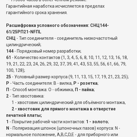
Гарантийная наработка исчисляется в пределах
гарантийного срока хранения.
Расшифровка условного обозначения: СНЦ144-
61/25РП21-NFПL
СНЦ
- Тип соединителя - соединитель низкочастотный
цилиндрический;
144
- Порядковый номер разработки;
61
- Количество контактов (1, 3, 4, 5, 6, 8, 10, 11, 12, 13, 16, 18,
19, 21, 22, 23, 24, 26, 29, 32, 37, 39, 41, 43, 53, 55, 56, 61, 66, 79,
100, 128);
25
- Условный размер корпуса (9, 11, 13, 15, 17, 19, 21, 23, 25);
Р
- Часть соединителя: В - вилка,
Р - розетка
;
П
- Способ монтажа: О - обжимка,
П - пайка
;
2
- Тип хвостовика:
1 - хвостовик цилиндрический для объёмного монтажа,
2 - хвостовик для прямого монтажа в отверстие
печатной платы;
1
- Покрытие рабочей части контактов:
1 - золото
;
N
- Поляризация шпонок (шпоночных пазов) корпуса: N -
нормальное положение, A,B,C,D,E - для приборного или