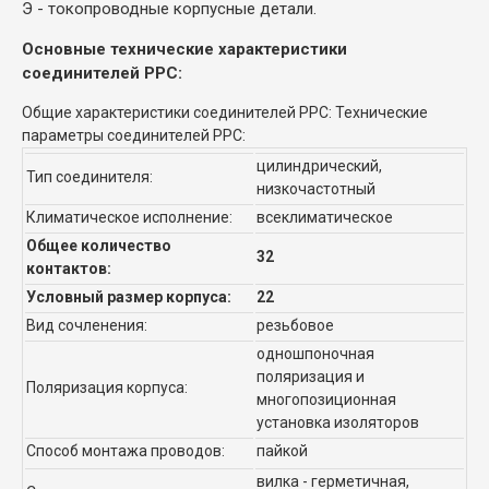
Э - токопроводные корпусные детали.
Основные технические характеристики
соединителей РРС:
Общие характеристики соединителей РРС: Технические
параметры соединителей РРС:
цилиндрический,
Тип соединителя:
низкочастотный
Климатическое исполнение:
всеклиматическое
Общее количество
32
контактов:
Условный размер корпуса:
22
Вид сочленения:
резьбовое
одношпоночная
поляризация и
Поляризация корпуса:
многопозиционная
установка изоляторов
Способ монтажа проводов:
пайкой
вилка - герметичная,