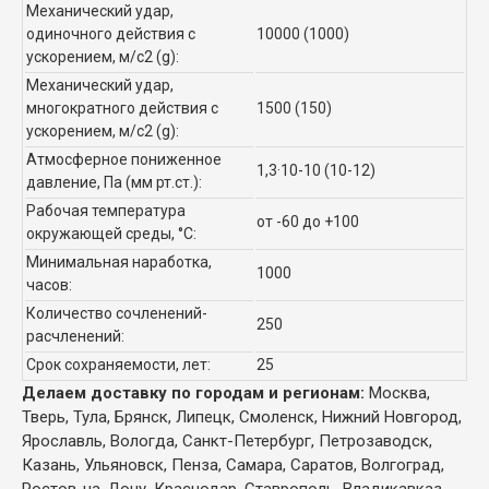
Механический удар,
одиночного действия с
10000 (1000)
ускорением, м/с2 (g):
Механический удар,
многократного действия с
1500 (150)
ускорением, м/с2 (g):
Атмосферное пониженное
1,3·10-10 (10-12)
давление, Па (мм рт.ст.):
Рабочая температура
от -60 до +100
окружающей среды, °C:
Минимальная наработка,
1000
часов:
Количество сочленений-
250
расчленений:
Срок сохраняемости, лет:
25
Делаем доставку по городам и регионам:
Москва,
Тверь, Тула, Брянск, Липецк, Смоленск, Нижний Новгород,
Ярославль, Вологда, Санкт-Петербург, Петрозаводск,
Казань, Ульяновск, Пенза, Самара, Саратов, Волгоград,
Ростов-на-Дону, Краснодар, Ставрополь, Владикавказ,