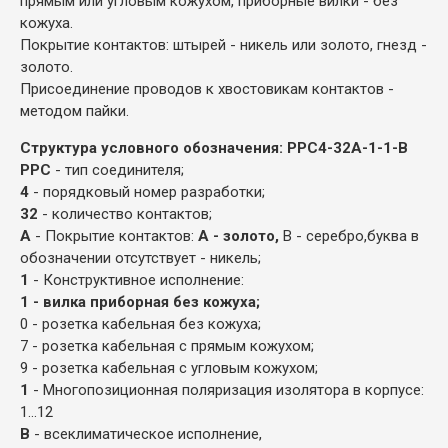
прямым или угловым кожухом, приборные вилки - без
кожуха.
Покрытие контактов: штырей - никель или золото, гнезд -
золото.
Присоединение проводов к хвостовикам контактов -
методом пайки.
Структура условного обозначения:
РРС4-32А-1-1-В
РРС
- тип соединителя;
4
- порядковый номер разработки;
32
- количество контактов;
А
- Покрытие контактов:
А - золото,
В - серебро,
буква в
обозначении отсутствует - никель;
1
- Конструктивное исполнение:
1 - вилка приборная без кожуха;
0 - розетка кабельная без кожуха;
7 - розетка кабельная с прямым кожухом;
9 - розетка кабельная с угловым кожухом;
1
- Многопозиционная поляризация изолятора в корпусе:
1...12
В
- всеклиматическое исполнение,