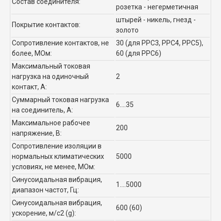
Состав соединителя:
розетка - негерметичная
штырей - никель, гнезд -
Покрытие контактов:
золото
Сопротивление контактов, не
30 (для РРС3, РРС4, РРС5),
более, МОм:
60 (для РРС6)
Максимальный токовая
нагрузка на одиночный
2
контакт, А:
Суммарный токовая нагрузка
6....35
на соединитель, А:
Максимальное рабочее
200
напряжение, В:
Сопротивление изоляции в
нормальных климатических
5000
условиях, не менее, МОм:
Синусоидальная вибрация,
1....5000
диапазон частот, Гц:
Синусоидальная вибрация,
600 (60)
ускорение, м/с2 (g):